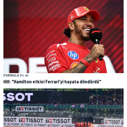
FORMULA 1
14 dk
Hill: "Hamilton etkisi Ferrari'yi hayata döndürdü"