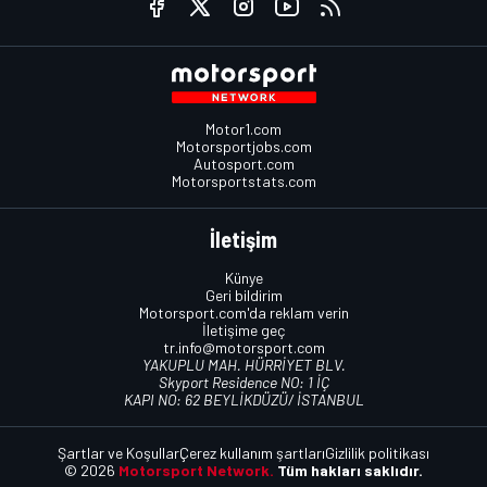
Motor1.com
Motorsportjobs.com
Autosport.com
Motorsportstats.com
İletişim
Künye
Geri bildirim
Motorsport.com'da reklam verin
İletişime geç
tr.info@motorsport.com
YAKUPLU MAH. HÜRRİYET BLV.
Skyport Residence NO: 1 İÇ
KAPI NO: 62 BEYLİKDÜZÜ/ İSTANBUL
Şartlar ve Koşullar
Çerez kullanım şartları
Gizlilik politikası
© 2026
Motorsport Network.
Tüm hakları saklıdır.