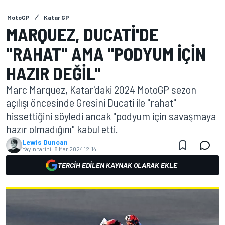
MotoGP
Katar GP
MARQUEZ, DUCATI'DE
"RAHAT" AMA "PODYUM IÇIN
HAZIR DEĞIL"
Marc Marquez, Katar'daki 2024 MotoGP sezon
açılışı öncesinde Gresini Ducati ile "rahat"
hissettiğini söyledi ancak "podyum için savaşmaya
hazır olmadığını" kabul etti.
Lewis Duncan
Yayın tarihi:
8 Mar 2024 12:14
TERCIH EDILEN KAYNAK OLARAK EKLE