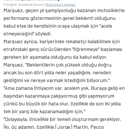
Fotoğraf: Gold and Goose /
Motorsport Images
Marquez, geçen yıl şampiyonluğu kazanan motosiklette
performans göstermesinin genel beklenti olduğunu
kabul etse de kendisinin oraya ulaşmak için "acele
etmeyeceğini" söyledi.
Marquez ayrıca, kariyerinde rekabetçi kalabilmek için
etrafındaki genç sürücülerden "öğrenmeye" başlaması
gereken bir aşamada olduğunu da kabul ediyor.
Marquez, "Beklentilerin çok yüksek olduğu doğru,
ancak bu son dört yılda neler yaşadığımı, nereden
geldiğimi ve nereye varmak istediğimi biliyorum."
"Ama zamana ihtiyacım var, acelem yok. Buraya gelip en
başından kazanmaya çalışıyormuş gibi yapmıyorum
çünkü bu büyük bir hata olur, özellikle de son iki yılda
tek bir yarış bile kazanamadığım için."
"Dolayısıyla, öncelikle bir temeli oluşturmam gerekiyor.
İki, üç adamın, özellikle [Jorge] Martin, Pecco