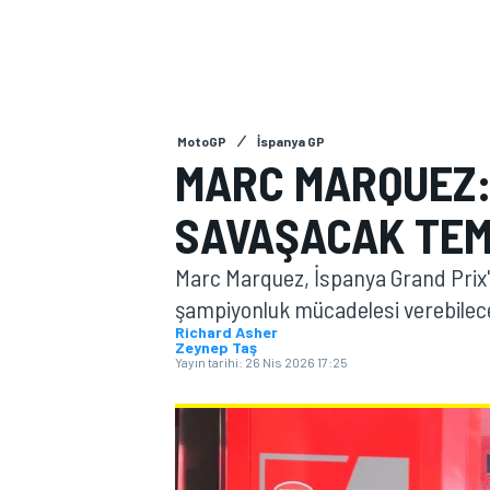
MOTOGP
MotoGP
İspanya GP
MARC MARQUEZ:
SAVAŞACAK TEM
Marc Marquez, İspanya Grand Prix'
şampiyonluk mücadelesi verebilece
Richard Asher
Zeynep Taş
WORLD SUPERBIKE
Yayın tarihi:
26 Nis 2026 17:25