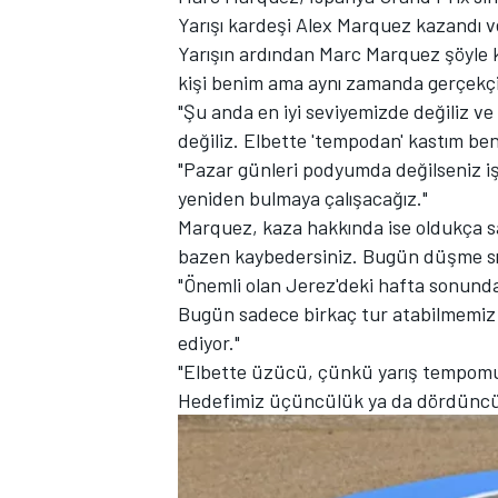
Yarışı kardeşi
Alex Marquez
kazandı ve 
Yarışın ardından Marc Marquez şöyle k
kişi benim ama aynı zamanda gerçekçi
"Şu anda en iyi seviyemizde değiliz 
TÜRK SPORCULAR
değiliz. Elbette 'tempodan' kastım b
"Pazar günleri podyumda değilseniz iş
yeniden bulmaya çalışacağız."
Marquez, kaza hakkında ise oldukça s
bazen kaybedersiniz. Bugün düşme sır
"Önemli olan Jerez'deki hafta sonunda
Bugün sadece birkaç tur atabilmemiz 
ediyor."
"Elbette üzücü, çünkü yarış tempomu
Hedefimiz üçüncülük ya da dördüncül