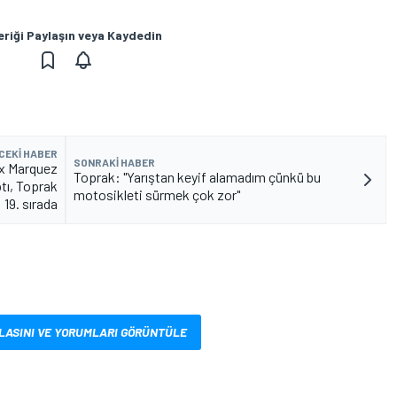
eriği Paylaşın veya Kaydedin
CEKI HABER
SONRAKI HABER
ex Marquez
Toprak: "Yarıştan keyif alamadım çünkü bu
tı, Toprak
motosikleti sürmek çok zor"
19. sırada
LASINI VE YORUMLARI GÖRÜNTÜLE