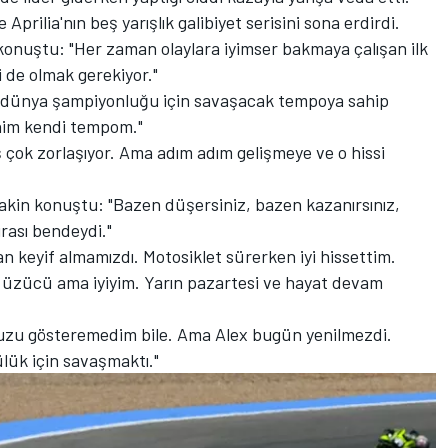
Aprilia'nın beş yarışlık galibiyet serisini sona erdirdi.
onuştu: "Her zaman olaylara iyimser bakmaya çalışan ilk
 de olmak gerekiyor."
ve dünya şampiyonluğu için savaşacak tempoya sahip
enim kendi tempom."
 çok zorlaşıyor. Ama adım adım gelişmeye ve o hissi
akin konuştu: "Bazen düşersiniz, bazen kazanırsınız,
ası bendeydi."
n keyif almamızdı. Motosiklet sürerken iyi hissettim.
üzücü ama iyiyim. Yarın pazartesi ve hayat devam
zu gösteremedim bile. Ama Alex bugün yenilmezdi.
ük için savaşmaktı."