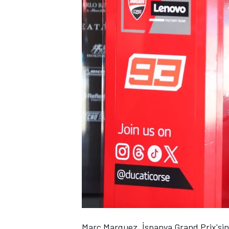
WRC
Marc Marquez
, İspanya Grand Prix'sin