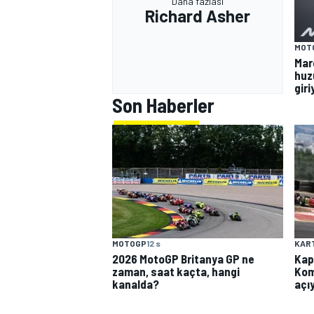
Daha fazlası
Richard Asher
MOT
Mar
huzu
gir
Son Haberler
MOTOGP
12 s
KAR
2026 MotoGP Britanya GP ne
Kap
zaman, saat kaçta, hangi
Kom
kanalda?
açı