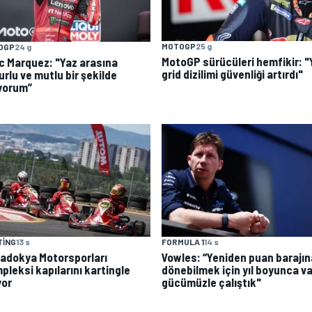
MOTOGP
25 g
OGP
24 g
MotoGP sürücüleri hemfikir: "
c Marquez: "Yaz arasına
grid dizilimi güvenliği artırdı"
rlu ve mutlu bir şekilde
iyorum”
TING
13 s
FORMULA 1
14 s
adokya Motorsporları
Vowles: “Yeniden puan barajın
pleksi kapılarını kartingle
dönebilmek için yıl boyunca va
yor
gücümüzle çalıştık"