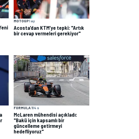
MOTOGP
1 ay
Yeni
Acosta’dan KTM’ye tepki: "Artık
bir cevap vermeleri gerekiyor"
FORMULA 1
14 s
a
McLaren mühendisi açıkladı:
r
"Bakü için kapsamlı bir
güncelleme getirmeyi
hedefliyoruz"