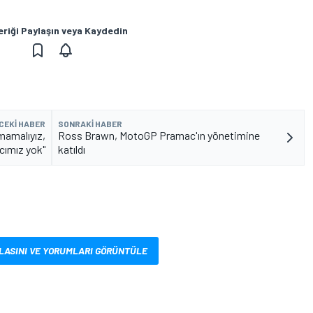
eriği Paylaşın veya Kaydedin
CEKI HABER
SONRAKI HABER
pmamalıyız,
Ross Brawn, MotoGP Pramac'ın yönetimine
cımız yok"
katıldı
LASINI VE YORUMLARI GÖRÜNTÜLE