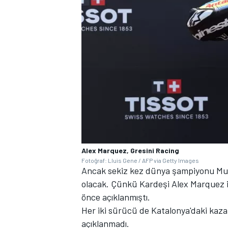
Alex Marquez, Gresini Racing
Fotoğraf: Lluis Gene / AFP via Getty Images
Ancak sekiz kez dünya şampiyonu Mugel
olacak. Çünkü Kardeşi Alex Marquez i
önce açıklanmıştı.
Her iki sürücü de Katalonya'daki kaza
açıklanmadı.