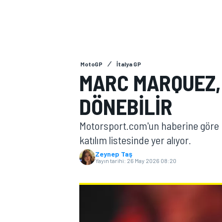
MOTOGP
MotoGP
İtalya GP
MARC MARQUEZ, 
DÖNEBILIR
Motorsport.com'un haberine göre M
katılım listesinde yer alıyor.
Zeynep Taş
Yayın tarihi:
26 May 2026 08:20
WORLD SUPERBIKE