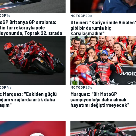
OGP
1 s
MOTOGP
20 s
oGP Britanya GP sıralama:
Steiner: "Kariyerimde Viñales'
tin tur rekoruyla pole
gibi bir durumla hiç
isyonunda, Toprak 22. sırada
karşılaşmadım"
OGP
4 s
MOTOGP
23 s
c Marquez: "Eskiden güçlü
Marquez: "Bir MotoGP
uğum virajlarda artık daha
şampiyonluğu daha almak
aşım"
hayatımı değiştirmeyecek"