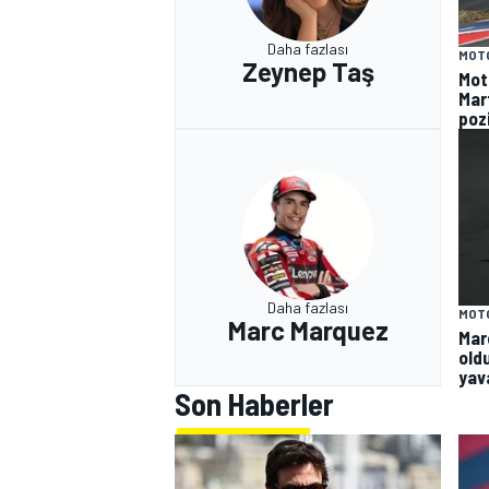
Daha fazlası
MOT
Zeynep Taş
Mot
Mar
poz
Daha fazlası
MOT
Marc Marquez
Mar
old
yav
Son Haberler