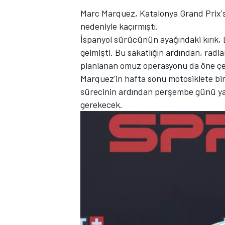
Marc Marquez, Katalonya Grand Prix's
nedeniyle kaçırmıştı.
İspanyol sürücünün ayağındaki kırık,
gelmişti. Bu sakatlığın ardından, radial
TÜRK SPORCULAR
planlanan omuz operasyonu da öne çek
Marquez'in hafta sonu motosiklete binm
sürecinin ardından perşembe günü ya
gerekecek.