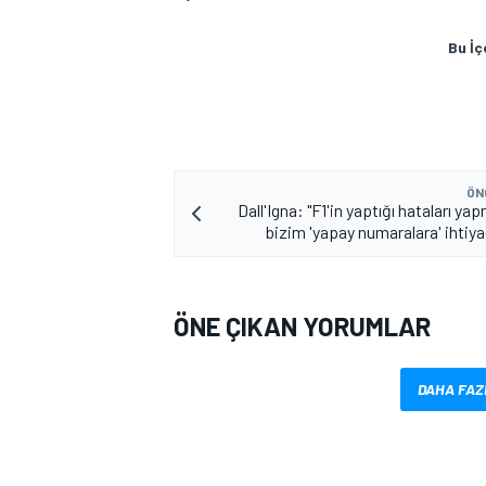
Bu İç
ÖN
Dall'Igna: "F1'in yaptığı hataları ya
MOTOSİKLET
bizim 'yapay numaralara' ihtiya
ÖNE ÇIKAN YORUMLAR
DAHA FAZ