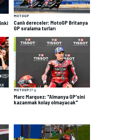
MOTOGP
Canlı dereceler: MotoGP Britanya
inki
GP sıralama turları
MOTOGP
27 g
Marc Marquez: "Almanya GP'sini
kazanmak kolay olmayacak"