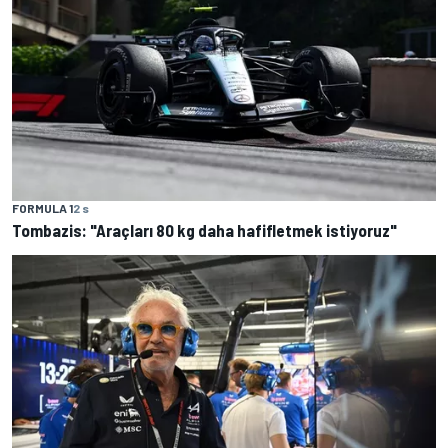
FORMULA 1
2 s
Tombazis: "Araçları 80 kg daha hafifletmek istiyoruz"