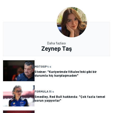
Daha fazlası
Zeynep Taş
MOTOGP
4 s
Steiner: "Kariyerimde Viñales'inki gibi bir
durumla hiç karşılaşmadım"
FORMULA 1
5 s
Smedley, Red Bull hakkında: "Çok fazla temel
sorun yaşıyorlar"