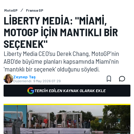
MotoGP
Fransa GP
LIBERTY MEDIA: "MIAMI,
MOTOGP IÇIN MANTIKLI BIR
SEÇENEK"
Liberty Media CEO’su Derek Chang, MotoGP'nin
ABD'de büyüme planları kapsamında Miami'nin
'mantıklı bir seçenek' olduğunu söyledi.
Zeynep Taş
Düzenlendi:
9 May 2026 07:29
TERCIH EDILEN KAYNAK OLARAK EKLE