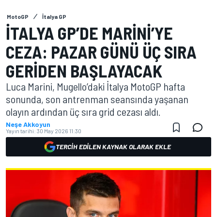
MotoGP
İtalya GP
İTALYA GP’DE MARINI’YE
CEZA: PAZAR GÜNÜ ÜÇ SIRA
GERIDEN BAŞLAYACAK
Luca Marini, Mugello’daki İtalya MotoGP hafta
sonunda, son antrenman seansında yaşanan
olayın ardından üç sıra grid cezası aldı.
Neşe Akkoyun
Yayın tarihi:
30 May 2026 11:30
TERCIH EDILEN KAYNAK OLARAK EKLE