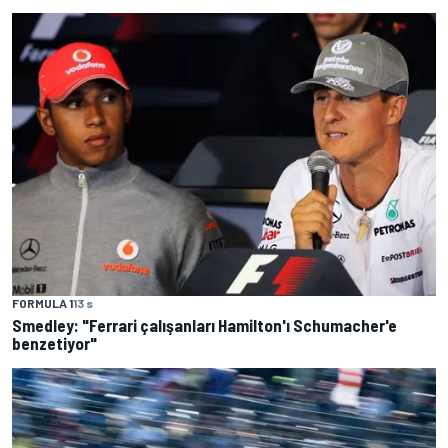
FORMULA 1
13 s
Smedley: "Ferrari çalışanları Hamilton'ı Schumacher'e
benzetiyor"