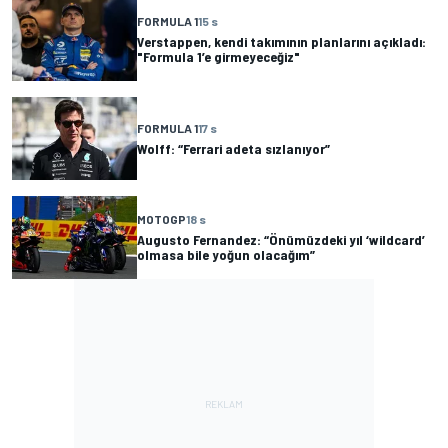
FORMULA 1
15 s
Verstappen, kendi takımının planlarını açıkladı:
"Formula 1’e girmeyeceğiz"
FORMULA 1
17 s
Wolff: “Ferrari adeta sızlanıyor”
MOTOGP
18 s
Augusto Fernandez: “Önümüzdeki yıl ‘wildcard’
olmasa bile yoğun olacağım”