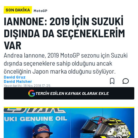
SON DAKIKA
MotoGP
IANNONE: 2019 IÇIN SUZUKI
DIŞINDA DA SEÇENEKLERIM
VAR
Andrea Iannone, 2019 MotoGP sezonu için Suzuki
dışında seçeneklere sahip olduğunu ancak
önceliğinin Japon marka olduğunu söylüyor.
David Gruz
David Malsher
Yayın tarihi:
18 Nis 2018 17:25
TERCIH EDILEN KAYNAK OLARAK EKLE