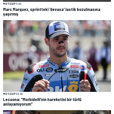
MOTOGP
11 dk
Marc Marquez, sprintteki 'devasa' lastik bozulmasına
şaşırmış
MOTOGP
56 dk
Lecuona: “Morbidelli’nin hareketini bir türlü
anlayamıyorum”