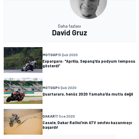
Daha fazlası
David Gruz
MOTOGP
15 Şub 2020
Espargaro: "Aprilia, Sepang'da podyum temposu
gösterdi”
MOTOGP
9 Şub 2020
Quartararo, henüz 2020 Yamaha'da mutlu değil
DAKAR
17 Oca 2020
Casale, Dakar Rallisi'nin ATV sınıfını kazanmayı
başardı!