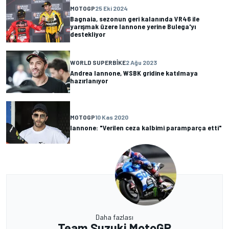
MOTOGP
25 Eki 2024
Bagnaia, sezonun geri kalanında VR46 ile
yarışmak üzere Iannone yerine Bulega'yı
destekliyor
WORLD SUPERBIKE
2 Ağu 2023
Andrea Iannone, WSBK gridine katılmaya
hazırlanıyor
MOTOGP
10 Kas 2020
Iannone: "Verilen ceza kalbimi paramparça etti"
Daha fazlası
Team Suzuki MotoGP