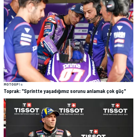
MOTOGP
1 s
Toprak: "Sprintte yaşadığımız sorunu anlamak çok güç"