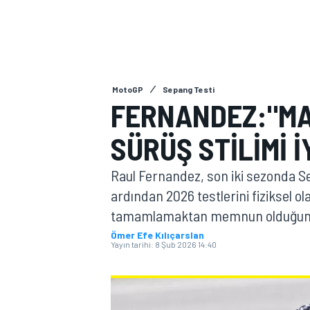
MOTOGP
MotoGP
Sepang Testi
FERNANDEZ:"MA
SÜRÜŞ STILIMI 
Raul Fernandez, son iki sezonda S
ardından 2026 testlerini fiziksel 
tamamlamaktan memnun olduğunu
WORLD SUPERBIKE
Ömer Efe Kılıçarslan
Yayın tarihi:
8 Şub 2026 14:40