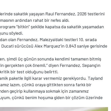
erinde sakatlık yaşayan Raul Fernandez, 2026 testlerini
asının ardından rahat bir nefes aldı.
programı “bitkin” şekilde kapatsa da sakatlık yaşamadan
ğunu söyledi.
an olan Fernandez, Malezya’daki testleri 10. sırada
ini Ducati sürücüsü Alex Marquez’in 0.843 saniye gerisinde
azken, şimdi üç günün sonunda kendimi tamamen bitmiş
çin gerçekten çok önemli,” diyen Fernandez, Sepang’ın
ritik bir test olduğunu belirtti.
mik paketle ilgili karar vermemiz gerekiyordu. Tayland
mız lazım, çünkü oraya gittikten sonra farklı bir
nden geçirip kullanmaya sokmak için zamanımız
luyum, çünkü benim hoşuma giden bir çözüm üzerinde