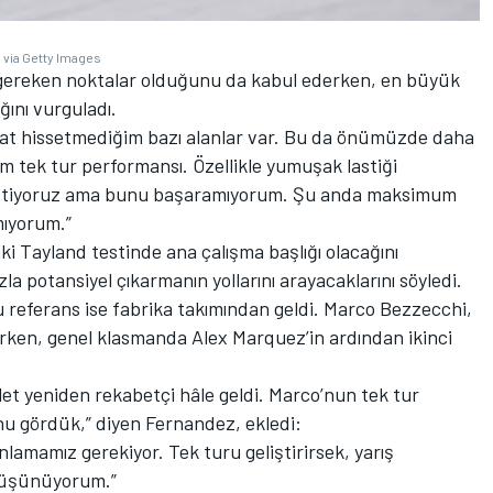
 via Getty Images
 gereken noktalar olduğunu da kabul ederken, en büyük
ğını vurguladı.
hat hissetmediğim bazı alanlar var. Bu da önümüzde daha
ım tek tur performansı. Özellikle yumuşak lastiği
k istiyoruz ama bunu başaramıyorum. Şu anda maksimum
mıyorum.”
i Tayland testinde ana çalışma başlığı olacağını
a potansiyel çıkarmanın yollarını arayacaklarını söyledi.
u referans ise fabrika takımından geldi. Marco Bezzecchi,
lurken, genel klasmanda Alex Marquez’in ardından ikinci
iklet yeniden rekabetçi hâle geldi. Marco’nun tek tur
nu gördük,” diyen Fernandez, ekledi:
nlamamız gerekiyor. Tek turu geliştirirsek, yarış
düşünüyorum.”