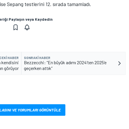
se Sepang testlerini 12. sırada tamamladı.
eriği Paylaşın veya Kaydedin
CEKI HABER
SONRAKI HABER
n kendisini
Bezzecchi: “En büyük adımı 2024’ten 2025’e
ın görüyor
geçerken attık”
LASINI VE YORUMLARI GÖRÜNTÜLE