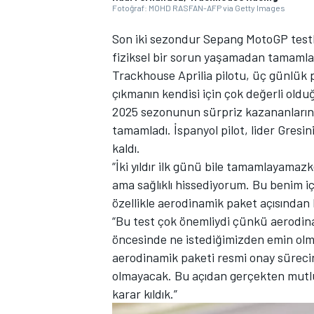
Fotoğraf: MOHD RASFAN-AFP via Getty Images
Son iki sezondur Sepang MotoGP testl
fiziksel bir sorun yaşamadan tamamlam
Trackhouse Aprilia pilotu, üç günlük 
TÜRK SPORCULAR
çıkmanın kendisi için çok değerli oldu
2025 sezonunun sürpriz kazananlarınd
tamamladı. İspanyol pilot, lider Gres
kaldı.
“İki yıldır ilk günü bile tamamlayam
ama sağlıklı hissediyorum. Bu benim i
özellikle aerodinamik paket açısından k
“Bu test çok önemliydi çünkü aerodina
öncesinde ne istediğimizden emin olma
aerodinamik paketi resmi onay süreci
olmayacak. Bu açıdan gerçekten mut
karar kıldık.”