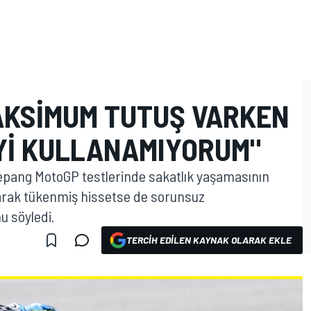
KSIMUM TUTUŞ VARKEN
IYI KULLANAMIYORUM"
epang MotoGP testlerinde sakatlık yaşamasının
olarak tükenmiş hissetse de sorunsuz
 söyledi.
TERCIH EDILEN KAYNAK OLARAK EKLE