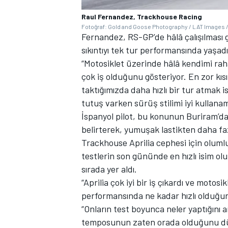
Raul Fernandez, Trackhouse Racing
Fotoğraf: Gold and Goose Photography / LAT Images /
Fernandez, RS-GP’de hâlâ çalışılması
sıkıntıyı tek tur performansında yaşadı
“Motosiklet üzerinde hâlâ kendimi ra
çok iş olduğunu gösteriyor. En zor kıs
taktığımızda daha hızlı bir tur atma
tutuş varken sürüş stilimi iyi kullana
MOTOSİKLET
İspanyol pilot, bu konunun Buriram’dak
belirterek, yumuşak lastikten daha fazl
Trackhouse Aprilia cephesi için oluml
testlerin son gününde en hızlı isim o
sırada yer aldı.
“Aprilia çok iyi bir iş çıkardı ve motos
performansında ne kadar hızlı olduğu
“Onların test boyunca neler yaptığını a
temposunun zaten orada olduğunu 