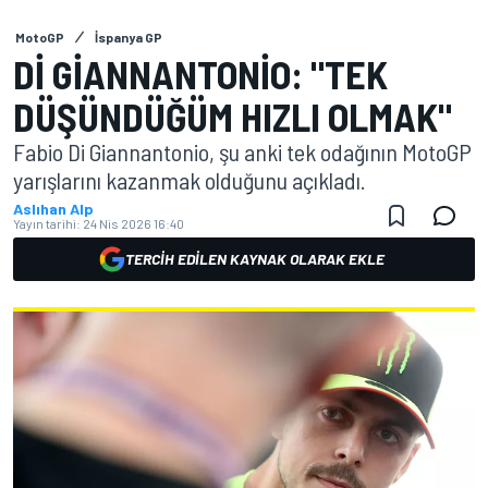
MotoGP
İspanya GP
DI GIANNANTONIO: "TEK
DÜŞÜNDÜĞÜM HIZLI OLMAK"
Fabio Di Giannantonio, şu anki tek odağının MotoGP
yarışlarını kazanmak olduğunu açıkladı.
Aslıhan Alp
Yayın tarihi:
24 Nis 2026 16:40
TERCIH EDILEN KAYNAK OLARAK EKLE