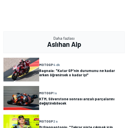
Daha fazlası
Aslıhan Alp
MOTOGP
4 dk
Bagnaia: "Katar GP'nin durumunu ne kadar
erken öğrenirsek o kadar iyi"
MOTOGP
1 s
KTM, Silverstone sonrası arızalı parçalarını
değiştirebilecek
MOTOGP
2 s
Di Giannantonio: "Tekrar piste çıkmak için