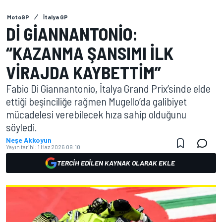
MotoGP
İtalya GP
DI GIANNANTONIO:
“KAZANMA ŞANSIMI ILK
VIRAJDA KAYBETTIM”
Fabio Di Giannantonio, İtalya Grand Prix’sinde elde
ettiği beşinciliğe rağmen Mugello’da galibiyet
mücadelesi verebilecek hıza sahip olduğunu
söyledi.
Neşe Akkoyun
Yayın tarihi:
1 Haz 2026 09:10
TERCIH EDILEN KAYNAK OLARAK EKLE