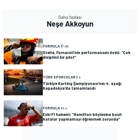
Daha fazlası
Neşe Akkoyun
FORMULA 1
7 dk
Stella, Fornaroli'nin performansını övdü: “Çok
disiplinli bir pilot”
TÜRK SPORCULAR
2 s
Türkiye Karting Şampiyonası'nın 4. ayağı
Kapadokya'da tamamlandı
FORMULA 1
4 s
Eski F1 hakemi: “Hamilton böylesine basit
hatalar yapmamayı öğrenmek zorunda”