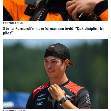
FORMULA 1
7 dk
Stella, Fornaroli'nin performansını övdü: “Çok disiplinli bir
pilot”
FORMULA 1
42 dk