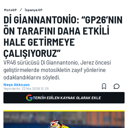
MotoGP
İspanya GP
DI GIANNANTONIO: “GP26’NIN
ÖN TARAFINI DAHA ETKILI
HALE GETIRMEYE
ÇALIŞIYORUZ”
VR46 sürücüsü Di Giannantonio, Jerez öncesi
geliştirmelerde motosikletin zayıf yönlerine
odaklandıklarını söyledi.
Neşe Akkoyun
Yayın tarihi:
22 Nis 2026 12:25
TERCIH EDILEN KAYNAK OLARAK EKLE