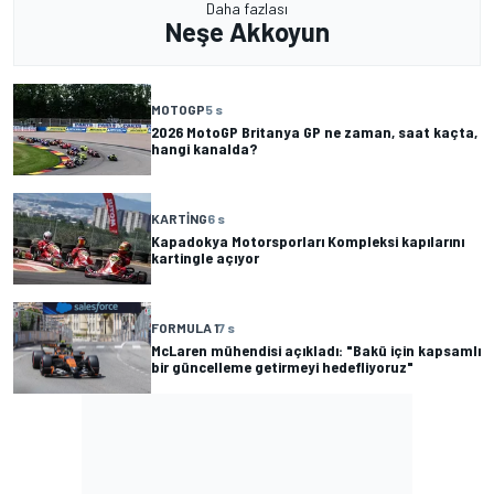
Daha fazlası
Neşe Akkoyun
MOTOGP
5 s
2026 MotoGP Britanya GP ne zaman, saat kaçta,
hangi kanalda?
KARTING
6 s
Kapadokya Motorsporları Kompleksi kapılarını
kartingle açıyor
FORMULA 1
7 s
McLaren mühendisi açıkladı: "Bakü için kapsamlı
bir güncelleme getirmeyi hedefliyoruz"