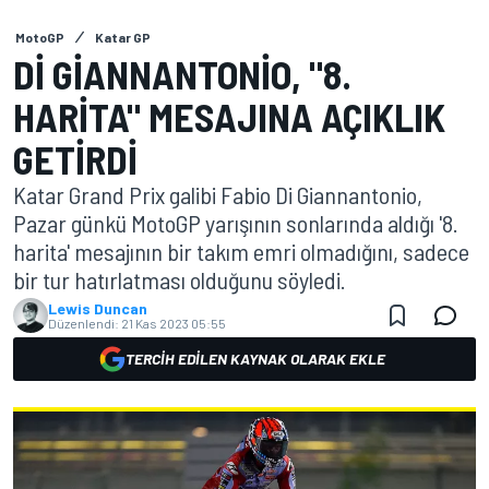
MotoGP
Katar GP
DI GIANNANTONIO, "8.
HARITA" MESAJINA AÇIKLIK
GETIRDI
Katar Grand Prix galibi Fabio Di Giannantonio,
Pazar günkü MotoGP yarışının sonlarında aldığı '8.
harita' mesajının bir takım emri olmadığını, sadece
bir tur hatırlatması olduğunu söyledi.
Lewis Duncan
Düzenlendi:
21 Kas 2023 05:55
TERCIH EDILEN KAYNAK OLARAK EKLE