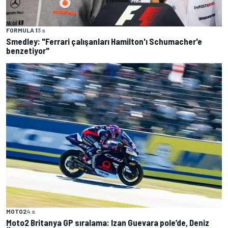
FORMULA 1
3 s
Smedley: "Ferrari çalışanları Hamilton'ı Schumacher'e
benzetiyor"
MOTO2
4 s
Moto2 Britanya GP sıralama: Izan Guevara pole’de, Deniz