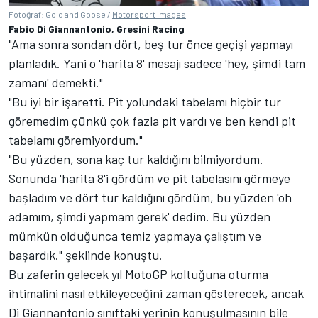
Fotoğraf: Gold and Goose /
Motorsport Images
Fabio Di Giannantonio, Gresini Racing
"Ama sonra sondan dört, beş tur önce geçişi yapmayı
planladık. Yani o 'harita 8' mesajı sadece 'hey, şimdi tam
zamanı' demekti."
"Bu iyi bir işaretti. Pit yolundaki tabelamı hiçbir tur
göremedim çünkü çok fazla pit vardı ve ben kendi pit
tabelamı göremiyordum."
"Bu yüzden, sona kaç tur kaldığını bilmiyordum.
Sonunda 'harita 8'i gördüm ve pit tabelasını görmeye
başladım ve dört tur kaldığını gördüm, bu yüzden 'oh
adamım, şimdi yapmam gerek' dedim. Bu yüzden
mümkün olduğunca temiz yapmaya çalıştım ve
başardık." şeklinde konuştu.
Bu zaferin gelecek yıl MotoGP koltuğuna oturma
ihtimalini nasıl etkileyeceğini zaman gösterecek, ancak
Di Giannantonio sınıftaki yerinin konuşulmasının bile