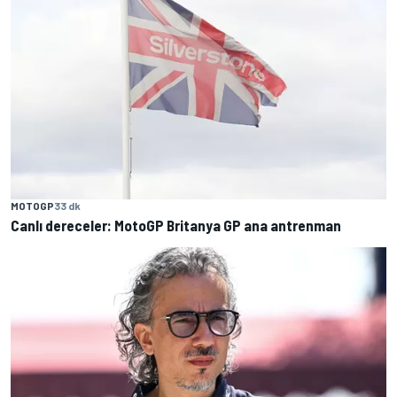
MOTOGP
33 dk
Canlı dereceler: MotoGP Britanya GP ana antrenman