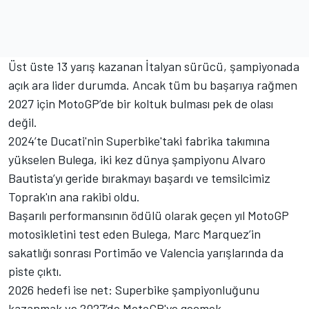
Üst üste 13 yarış kazanan İtalyan sürücü, şampiyonada
açık ara lider durumda. Ancak tüm bu başarıya rağmen
2027 için MotoGP’de bir koltuk bulması pek de olası
değil.
2024’te Ducati'nin Superbike'taki fabrika takımına
yükselen Bulega, iki kez dünya şampiyonu Alvaro
Bautista’yı geride bırakmayı başardı ve temsilcimiz
Toprak'ın ana rakibi oldu.
Başarılı performansının ödülü olarak geçen yıl MotoGP
motosikletini test eden Bulega, Marc Marquez’in
sakatlığı sonrası Portimão ve Valencia yarışlarında da
piste çıktı.
2026 hedefi ise net: Superbike şampiyonluğunu
kazanmak ve 2027’de MotoGP'ye geçmek.