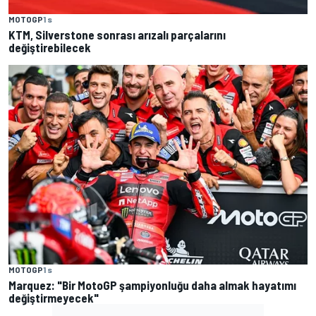
MOTOGP
1 s
KTM, Silverstone sonrası arızalı parçalarını
değiştirebilecek
MOTOGP
1 s
Marquez: "Bir MotoGP şampiyonluğu daha almak hayatımı
değiştirmeyecek"