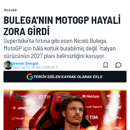
MotoGP
BULEGA'NIN MOTOGP HAYALI
ZORA GIRDI
Superbike’ta fırtına gibi esen Nicolò Bulega,
MotoGP için hâlâ koltuk bulabilmiş değil. İtalyan
sürücünün 2027 planı belirsizliğini koruyor.
Kemal Şengül
Yayın tarihi:
20 Nis 2026 08:11
TERCIH EDILEN KAYNAK OLARAK EKLE