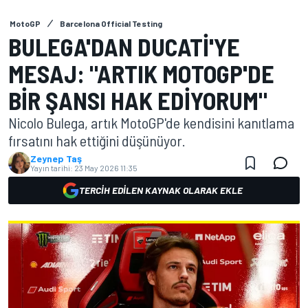
MotoGP
Barcelona Official Testing
BULEGA'DAN DUCATI'YE
MESAJ: "ARTIK MOTOGP'DE
BIR ŞANSI HAK EDIYORUM"
Nicolo Bulega, artık MotoGP'de kendisini kanıtlama
fırsatını hak ettiğini düşünüyor.
Zeynep Taş
Yayın tarihi:
23 May 2026 11:35
TERCIH EDILEN KAYNAK OLARAK EKLE