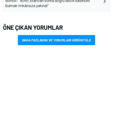
Borsoi: "İkinci starttan sonra doğru lastik basıncını
bulmak imkânsıza yakındı"
ÖNE ÇIKAN YORUMLAR
DAHA FAZLASINI VE YORUMLARI GÖRÜNTÜLE