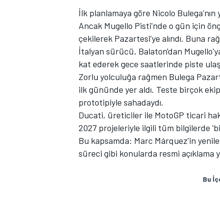
İlk planlamaya göre Nicolo Bulega'nın 
Ancak Mugello Pisti'nde o gün için öng
çekilerek Pazartesi’ye alındı. Buna rağ
İtalyan sürücü, Balaton'dan Mugello'ya
TÜRK SPORCULAR
kat ederek gece saatlerinde piste ulaş
Zorlu yolculuğa rağmen Bulega Pazarte
ilk gününde yer aldı. Teste birçok ekip
prototipiyle sahadaydı.
Ducati, üreticiler ile MotoGP ticari 
2027 projeleriyle ilgili tüm bilgilerde 'bi
Bu kapsamda: Marc Márquez’in yenilem
süreci gibi konularda resmi açıklama y
Bu İç