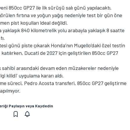
yeni 850cc GP27 ile ilk sürüşü salı günü yapılacaktı.
örülen fırtına ve yoğun yağış nedeniyle test bir gün öne
men pist koşulları ideal değildi.
 yaklaşık 840 kilometrelik yolu arabayla yaklaşık 8 saatte
tı.
si günü piste çıkarak Honda’nın Mugello’daki özel testin
 katılırken, Ducati de 2027 için geliştirilen 850cc GP27
hak sahibi arasındaki devam eden müzakereler nedeniyle
lgi kilidi' uygulama kararı aldı.
e süreci, Pedro Acosta transferi, 850cc GP27 geliştirme
apılmıyor.
eriği Paylaşın veya Kaydedin