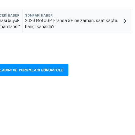
CEKI HABER
SONRAKI HABER
ması büyük
2026 MotoGP Fransa GP ne zaman, saat kaçta,
amamlandı"
hangi kanalda?
LASINI VE YORUMLARI GÖRÜNTÜLE