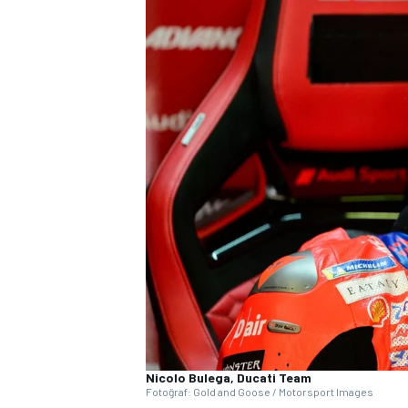
WRC
Nicolo Bulega, Ducati Team
Fotoğraf: Gold and Goose / Motorsport Images