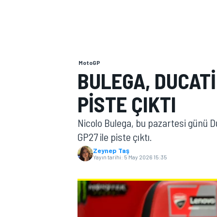
MOTOGP
MotoGP
BULEGA, DUCATI
PISTE ÇIKTI
Nicolo Bulega, bu pazartesi günü D
GP27 ile piste çıktı.
Zeynep Taş
Yayın tarihi:
5 May 2026 15:35
WORLD SUPERBIKE