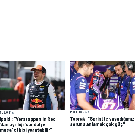
MOTOGP
3 s
ULA 1
1 s
Toprak: "Sprintte yaşadığımız
tipaldi: "Verstappen'in Red
sorunu anlamak çok güç"
'dan ayrılığı 'sandalye
maca' etkisi yaratabilir"