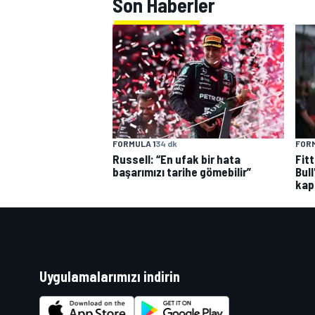
Son Haberler
FORMULA 1
34 dk
FORM
Russell: “En ufak bir hata
Fit
başarımızı tarihe gömebilir”
Bull
kap
Uygulamalarımızı indirin