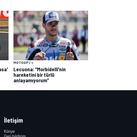
MOTOGP
2 s
asa'
Lecuona: “Morbidelli’nin
hareketini bir türlü
anlayamıyorum”
İletişim
Künye
Geri bildirim