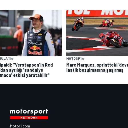
MOTOGP
1 s
ULA 1
1 s
Marc Marquez, sprintteki 'dev
tipaldi: "Verstappen'in Red
lastik bozulmasına şaşırmış
'dan ayrılığı 'sandalye
maca' etkisi yaratabilir"
Motor1.com