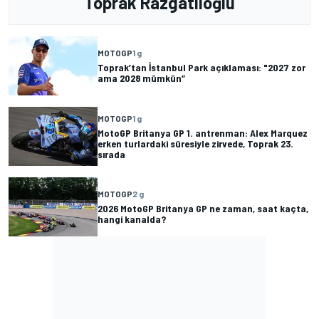
Toprak Razgatlıoğlu
MOTOGP
1 g
Toprak’tan İstanbul Park açıklaması: "2027 zor
ama 2028 mümkün”
MOTOGP
1 g
MotoGP Britanya GP 1. antrenman: Alex Marquez
erken turlardaki süresiyle zirvede, Toprak 23.
sırada
MOTOGP
2 g
2026 MotoGP Britanya GP ne zaman, saat kaçta,
hangi kanalda?