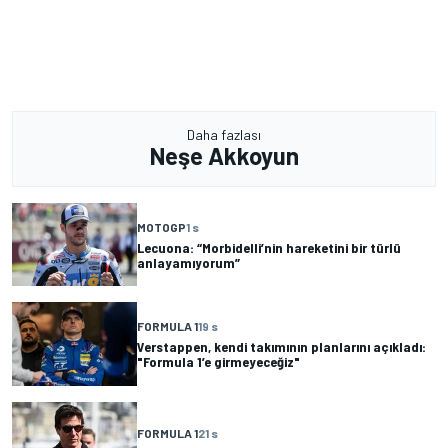
Daha fazlası
Neşe Akkoyun
MOTOGP
1 s
Lecuona: “Morbidelli’nin hareketini bir türlü
anlayamıyorum”
FORMULA 1
19 s
Verstappen, kendi takımının planlarını açıkladı:
"Formula 1’e girmeyeceğiz"
FORMULA 1
21 s