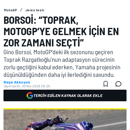
MotoGP
Jerez testi
BORSOI: “TOPRAK,
MOTOGP’YE GELMEK IÇIN EN
ZOR ZAMANI SEÇTI”
Gino Borsoi, MotoGP’deki ilk sezonunu geçiren
Toprak Razgatlıoğlu’nun adaptasyon sürecinin
zorlu geçtiğini kabul ederken, Yamaha projesinin
düşünüldüğünden daha iyi ilerlediğini savundu.
Neşe Akkoyun
Yayın tarihi:
30 Nis 2026 09:25
TERCIH EDILEN KAYNAK OLARAK EKLE