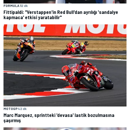
FORMULA 1
2 dk
Fittipaldi: "Verstappen'in Red Bull'dan ayrılığı 'sandalye
kapmaca' etkisi yaratabilir"
MOTOGP
42 dk
Marc Marquez, sprintteki 'devasa' lastik bozulmasına
şaşırmış