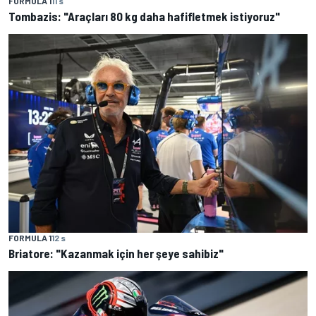
FORMULA 1
11 s
Tombazis: "Araçları 80 kg daha hafifletmek istiyoruz"
FORMULA 1
12 s
Briatore: "Kazanmak için her şeye sahibiz"