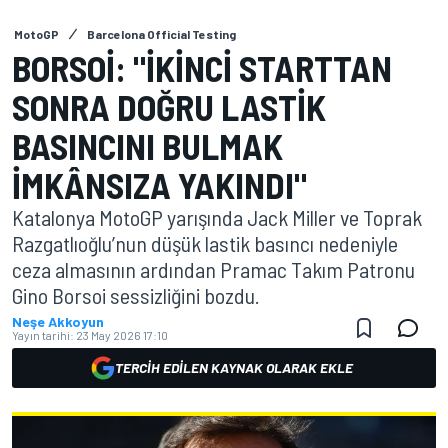
MotoGP
Barcelona Official Testing
BORSOI: "İKINCI STARTTAN
SONRA DOĞRU LASTIK
BASINCINI BULMAK
IMKÂNSIZA YAKINDI"
Katalonya MotoGP yarışında Jack Miller ve Toprak
Razgatlıoğlu’nun düşük lastik basıncı nedeniyle
ceza almasının ardından Pramac Takım Patronu
Gino Borsoi sessizliğini bozdu.
Neşe Akkoyun
Yayın tarihi:
23 May 2026 17:10
TERCIH EDILEN KAYNAK OLARAK EKLE