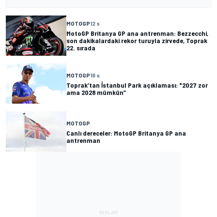
MOTOGP
12 s
MotoGP Britanya GP ana antrenman: Bezzecchi,
son dakikalardaki rekor turuyla zirvede, Toprak
22. sırada
MOTOGP
16 s
Toprak’tan İstanbul Park açıklaması: "2027 zor
ama 2028 mümkün”
MOTOGP
Canlı dereceler: MotoGP Britanya GP ana
antrenman