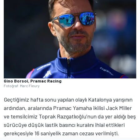
Gino Borsoi, Pramac Racing
Fotoğraf: Marc Fleury
Geçtiğimiz hafta sonu yapılan olaylı Katalonya yarışının
ardından, aralarında Pramac Yamaha ikilisi Jack Miller
ve temsilcimiz Toprak Razgatlıoğlu’nun da yer aldığı beş
sürücüye düşük lastik basıncı kuralını ihlal ettikleri
gerekçesiyle 16 saniyelik zaman cezası verilmişti.