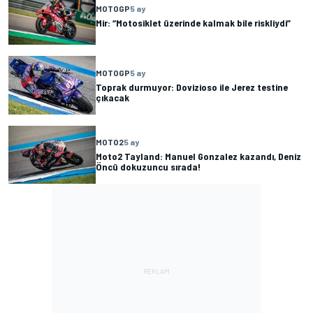
MOTOGP
5 ay
Mir: “Motosiklet üzerinde kalmak bile riskliydi”
MOTOGP
5 ay
Toprak durmuyor: Dovizioso ile Jerez testine
çıkacak
MOTO2
5 ay
Moto2 Tayland: Manuel Gonzalez kazandı, Deniz
Öncü dokuzuncu sırada!