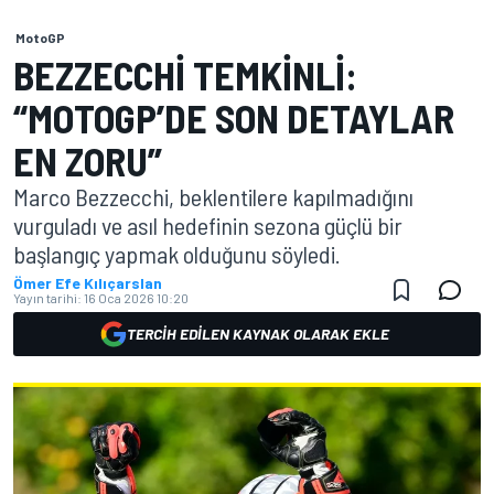
MotoGP
BEZZECCHI TEMKINLI:
“MOTOGP’DE SON DETAYLAR
EN ZORU”
Marco Bezzecchi, beklentilere kapılmadığını
vurguladı ve asıl hedefinin sezona güçlü bir
başlangıç yapmak olduğunu söyledi.
Ömer Efe Kılıçarslan
Yayın tarihi:
16 Oca 2026 10:20
TERCIH EDILEN KAYNAK OLARAK EKLE