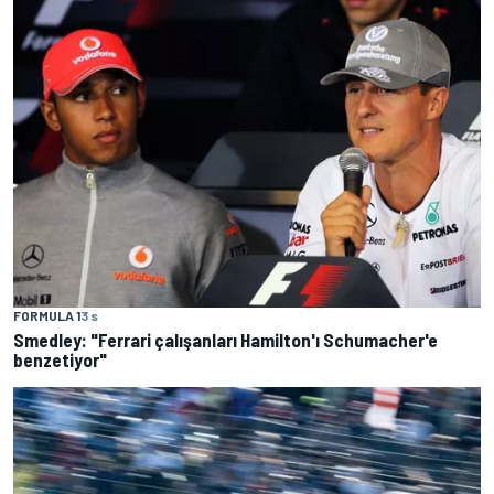
FORMULA 1
3 s
Smedley: "Ferrari çalışanları Hamilton'ı Schumacher'e
benzetiyor"