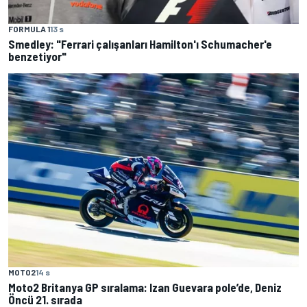
FORMULA 1
13 s
Smedley: "Ferrari çalışanları Hamilton'ı Schumacher'e
benzetiyor"
MOTO2
14 s
Moto2 Britanya GP sıralama: Izan Guevara pole’de, Deniz
Öncü 21. sırada