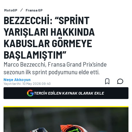
MotoGP
Fransa GP
BEZZECCHI: “SPRINT
YARIŞLARI HAKKINDA
KABUSLAR GÖRMEYE
BAŞLAMIŞTIM”
Marco Bezzecchi, Fransa Grand Prix'sinde
sezonun ilk sprint podyumunu elde etti.
Neşe Akkoyun
Yayın tarihi:
10 May 2026 09:40
TERCIH EDILEN KAYNAK OLARAK EKLE