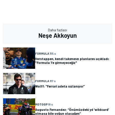
Daha fazlası
Neşe Akkoyun
FORMULA 1
15 s
Verstappen, kendi takımının planlarını açıkladı:
"Formula 1’e girmeyeceğiz"
FORMULA 1
17 s
Wolff: “Ferrari adeta sızlanıyor”
MOTOGP
18 s
Augusto Fernandez: “Önümüzdeki yıl ‘wildcard’
olmasa bile yoğun olacağım”