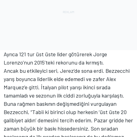
Ayrıca 121 tur üst üste lider götürerek Jorge
Lorenzo’nun 2015’teki rekorunu da kırmıştı.
Ancak bu etkileyici seri, Jerez’de sona erdi. Bezzecchi
yarış boyunca liderlik elde edemedi ve zafer Alex
Marquez’e gitti. İtalyan pilot yarışı ikinci sırada
tamamladı ve sezonun ilk ciddi zorluğuyla karşılaştı.
Buna rağmen baskının değişmediğini vurgulayan
Bezzecchi, “Tabii ki birinci olup herkesin ‘üst üste 20
galibiyet aldın’ demesini tercih ederim. Pazar gridde her
zaman büyük bir baskı hissedersiniz. Son sıradan
başlasanız da ilk sıradan başlasanız da bu değişmez.