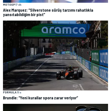
MOTOGP
17 dk
Alex Marquez: “Silverstone sürüş tarzımı rahatlıkla
yansıtabildiğim bir pist”
FORMULA 1
1 s
Brundle: “Yeni kurallar spora zarar veriyor”