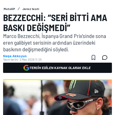
MotoGP
Jerez testi
BEZZECCHI: “SERI BITTI AMA
BASKI DEĞIŞMEDI”
Marco Bezzecchi, İspanya Grand Prix’sinde sona
eren galibiyet serisinin ardından üzerindeki
baskının değişmediğini söyledi.
Neşe Akkoyun
Yayın tarihi:
2 May 2026 11:25
TERCIH EDILEN KAYNAK OLARAK EKLE