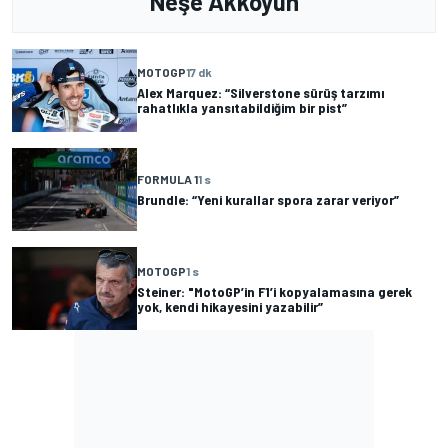
Neşe Akkoyun
MOTOGP
17 dk
Alex Marquez: “Silverstone sürüş tarzımı
rahatlıkla yansıtabildiğim bir pist”
FORMULA 1
1 s
Brundle: “Yeni kurallar spora zarar veriyor”
MOTOGP
1 s
Steiner: "MotoGP’in F1’i kopyalamasına gerek
yok, kendi hikayesini yazabilir”