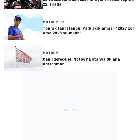
22. sırada
MOTOGP
10 s
Toprak’tan İstanbul Park açıklaması: "2027 zor
ama 2028 mümkün”
MOTOGP
Canlı dereceler: MotoGP Britanya GP ana
antrenman