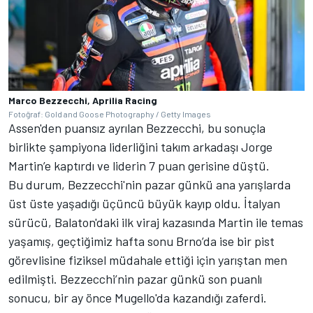
Marco Bezzecchi, Aprilia Racing
Fotoğraf: Gold and Goose Photography / Getty Images
Assen'den puansız ayrılan Bezzecchi, bu sonuçla
birlikte şampiyona liderliğini takım arkadaşı Jorge
Martin’e kaptırdı ve liderin 7 puan gerisine düştü.
Bu durum, Bezzecchi'nin pazar günkü ana yarışlarda
üst üste yaşadığı üçüncü büyük kayıp oldu. İtalyan
sürücü, Balaton'daki ilk viraj kazasında Martin ile temas
yaşamış, geçtiğimiz hafta sonu Brno’da ise bir pist
görevlisine fiziksel müdahale ettiği için yarıştan men
edilmişti. Bezzecchi’nin pazar günkü son puanlı
sonucu, bir ay önce Mugello'da kazandığı zaferdi.