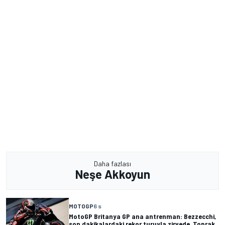
Daha fazlası
Neşe Akkoyun
MOTOGP
6 s
MotoGP Britanya GP ana antrenman: Bezzecchi,
son dakikalardaki rekor turuyla zirvede, Toprak