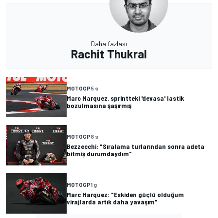
Daha fazlası
Rachit Thukral
MOTOGP
5 s
Marc Marquez, sprintteki 'devasa' lastik
bozulmasına şaşırmış
MOTOGP
8 s
Bezzecchi: "Sıralama turlarından sonra adeta
bitmiş durumdaydım"
MOTOGP
1 g
Marc Marquez: "Eskiden güçlü olduğum
virajlarda artık daha yavaşım"