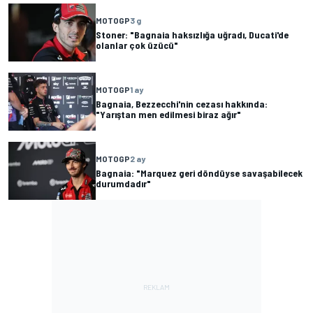
MOTOGP
3 g
Stoner: "Bagnaia haksızlığa uğradı, Ducati'de
olanlar çok üzücü"
MOTOGP
1 ay
Bagnaia, Bezzecchi'nin cezası hakkında:
"Yarıştan men edilmesi biraz ağır"
MOTOGP
2 ay
Bagnaia: "Marquez geri döndüyse savaşabilecek
durumdadır"