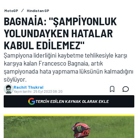
MotoGP
Hindistan GP
BAGNAIA: "ŞAMPIYONLUK
YOLUNDAYKEN HATALAR
KABUL EDILEMEZ"
Şampiyona liderliğini kaybetme tehlikesiyle karşı
karşıya kalan Francesco Bagnaia, artık
şampiyonada hata yapmama lüksünün kalmadığını
söylüyor.
Rachit Thukral
Yayın tarihi:
25 Eyl 2023 08:20
TERCIH EDILEN KAYNAK OLARAK EKLE