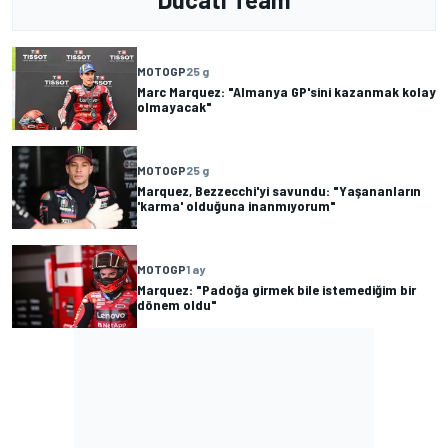
MOTOGP
25 g
Marc Marquez: "Almanya GP'sini kazanmak kolay
olmayacak"
MOTOGP
25 g
Marquez, Bezzecchi'yi savundu: "Yaşananların
'karma' olduğuna inanmıyorum"
MOTOGP
1 ay
Marquez: "Padoğa girmek bile istemediğim bir
dönem oldu"