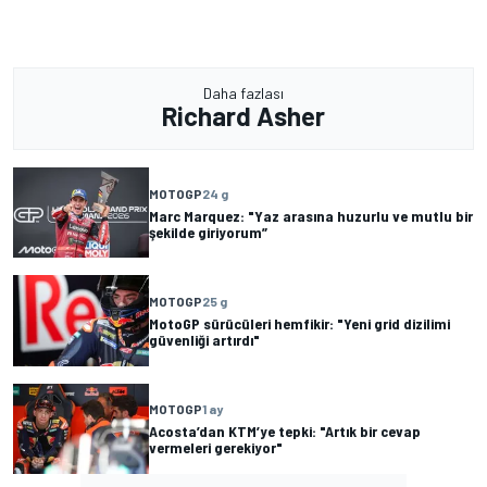
Daha fazlası
Richard Asher
MOTOGP
24 g
Marc Marquez: "Yaz arasına huzurlu ve mutlu bir
şekilde giriyorum”
MOTOGP
25 g
MotoGP sürücüleri hemfikir: "Yeni grid dizilimi
güvenliği artırdı"
MOTOGP
1 ay
Acosta’dan KTM’ye tepki: "Artık bir cevap
vermeleri gerekiyor"