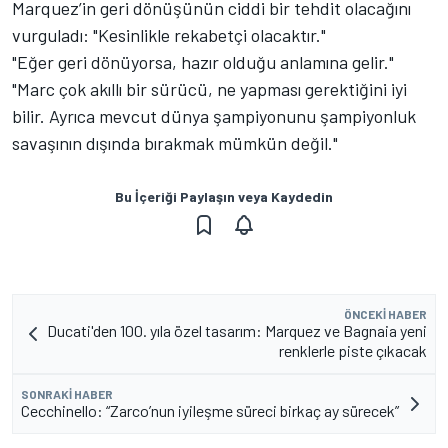
Marquez’in geri dönüşünün ciddi bir tehdit olacağını
vurguladı: "Kesinlikle rekabetçi olacaktır."
"Eğer geri dönüyorsa, hazır olduğu anlamına gelir."
"Marc çok akıllı bir sürücü, ne yapması gerektiğini iyi
bilir. Ayrıca mevcut dünya şampiyonunu şampiyonluk
savaşının dışında bırakmak mümkün değil."
Bu İçeriği Paylaşın veya Kaydedin
ÖNCEKI HABER
Ducati'den 100. yıla özel tasarım: Marquez ve Bagnaia yeni
renklerle piste çıkacak
SONRAKI HABER
Cecchinello: “Zarco’nun iyileşme süreci birkaç ay sürecek”