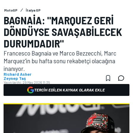
MotoGP
İtalya GP
BAGNAIA: "MARQUEZ GERI
DÖNDÜYSE SAVAŞABILECEK
DURUMDADIR"
Francesco Bagnaia ve Marco Bezzecchi, Marc
Marquez'in bu hafta sonu rekabetçi olacağına
inanıyor.
Richard Asher
Zeynep Taş
Yayın tarihi:
29 May 2026 11:35
TERCIH EDILEN KAYNAK OLARAK EKLE