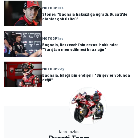
MOTOGP
10 s
Stoner: "Bagnaia haksızlığa uğradı, Ducati'de
olanlar çok üzücü"
MOTOGP
1 ay
Bagnaia, Bezzecchi'nin cezası hakkında:
"Yarıştan men edilmesi biraz ağır"
MOTOGP
2 ay
Bagnaia, bileği için endişeli: "Bir şeyler yolunda
değil"
Daha fazlası
Ducati Team