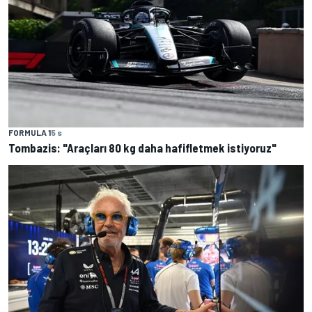
FORMULA 1
5 s
Tombazis: "Araçları 80 kg daha hafifletmek istiyoruz"