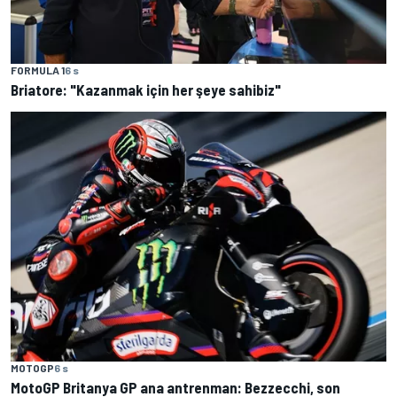
FORMULA 1
6 s
Briatore: "Kazanmak için her şeye sahibiz"
MOTOGP
6 s
MotoGP Britanya GP ana antrenman: Bezzecchi, son