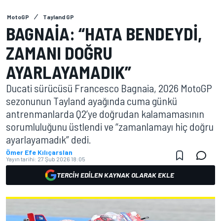
MotoGP
Tayland GP
BAGNAIA: “HATA BENDEYDI,
ZAMANI DOĞRU
AYARLAYAMADIK”
Ducati sürücüsü Francesco Bagnaia, 2026 MotoGP
sezonunun Tayland ayağında cuma günkü
antrenmanlarda Q2’ye doğrudan kalamamasının
sorumluluğunu üstlendi ve “zamanlamayı hiç doğru
ayarlayamadık” dedi.
Ömer Efe Kılıçarslan
Yayın tarihi:
27 Şub 2026 18:05
TERCIH EDILEN KAYNAK OLARAK EKLE