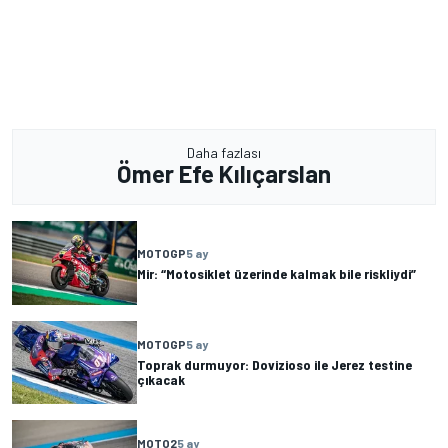
Daha fazlası
Ömer Efe Kılıçarslan
MOTOGP
5 ay
Mir: “Motosiklet üzerinde kalmak bile riskliydi”
MOTOGP
5 ay
Toprak durmuyor: Dovizioso ile Jerez testine
çıkacak
MOTO2
5 ay