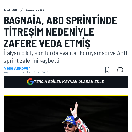
MotoGP
Amerika GP
BAGNAIA, ABD SPRINTINDE
TITREŞIM NEDENIYLE
ZAFERE VEDA ETMIŞ
İtalyan pilot, son turda avantajı koruyamadı ve ABD
sprint zaferini kaybetti.
Neşe Akkoyun
Yayın tarihi:
29 Mar 2026 14:25
TERCIH EDILEN KAYNAK OLARAK EKLE