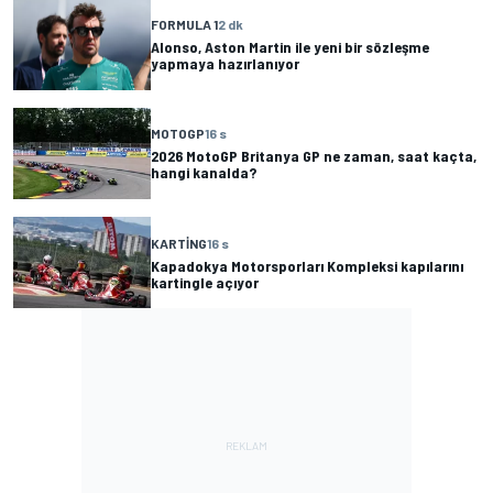
FORMULA 1
2 dk
Alonso, Aston Martin ile yeni bir sözleşme
yapmaya hazırlanıyor
MOTOGP
16 s
2026 MotoGP Britanya GP ne zaman, saat kaçta,
hangi kanalda?
KARTING
16 s
Kapadokya Motorsporları Kompleksi kapılarını
kartingle açıyor