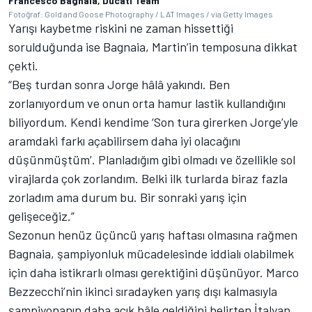
Francesco Bagnaia, Ducati Team
Fotoğraf: Gold and Goose Photography / LAT Images / via Getty Images
Yarışı kaybetme riskini ne zaman hissettiği
sorulduğunda ise Bagnaia, Martin’in temposuna dikkat
çekti.
“Beş turdan sonra Jorge hâlâ yakındı. Ben
zorlanıyordum ve onun orta hamur lastik kullandığını
biliyordum. Kendi kendime ‘Son tura girerken Jorge’yle
aramdaki farkı açabilirsem daha iyi olacağını
düşünmüştüm’. Planladığım gibi olmadı ve özellikle sol
virajlarda çok zorlandım. Belki ilk turlarda biraz fazla
zorladım ama durum bu. Bir sonraki yarış için
gelişeceğiz.”
Sezonun henüz üçüncü yarış haftası olmasına rağmen
Bagnaia, şampiyonluk mücadelesinde iddialı olabilmek
için daha istikrarlı olması gerektiğini düşünüyor. Marco
Bezzecchi’nin ikinci sıradayken yarış dışı kalmasıyla
şampiyonanın daha açık hâle geldiğini belirten İtalyan