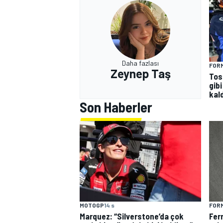
Daha fazlası
FORM
Zeynep Taş
Tos
gibi
kald
Son Haberler
MOTOGP
14 s
FORM
Marquez: “Silverstone’da çok
Fer