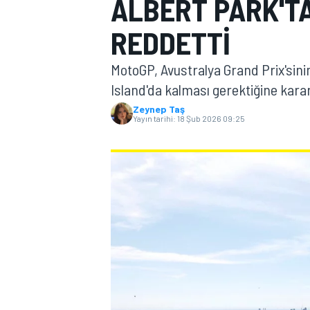
ALBERT PARK'TA
MOTOGP
REDDETTI
MotoGP, Avustralya Grand Prix'sinin 
Island'da kalması gerektiğine karar
Zeynep Taş
Yayın tarihi:
18 Şub 2026 09:25
WORLD SUPERBIKE