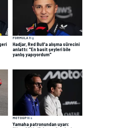
FORMULA 1
1 g
geri
Hadjar, Red Bull'a alışma sürecini
anlattı: "En basit şeyleri bile
yanlış yapıyordum"
MOTOGP
16 s
Yamaha patronundan uyarı: