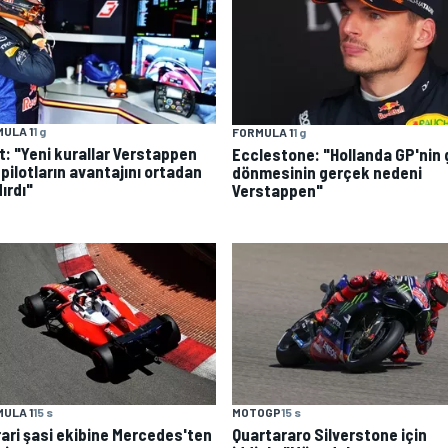
ULA 1
1 g
FORMULA 1
1 g
t: "Yeni kurallar Verstappen
Ecclestone: "Hollanda GP'nin 
 pilotların avantajını ortadan
dönmesinin gerçek nedeni
ırdı"
Verstappen"
ULA 1
15 s
MOTOGP
15 s
rari şasi ekibine Mercedes'ten
Quartararo Silverstone için