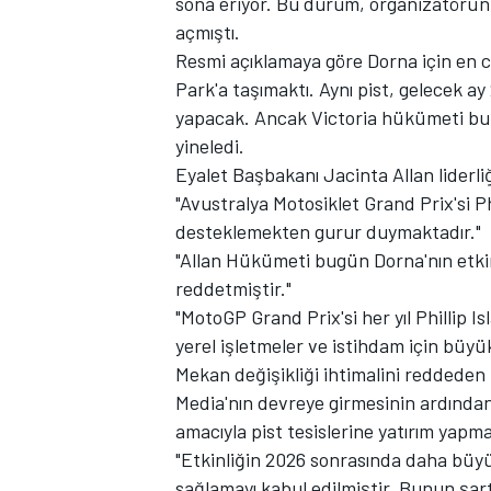
sona eriyor. Bu durum, organizatörün
açmıştı.
Resmi açıklamaya göre Dorna için en 
Park'a taşımaktı. Aynı pist, gelecek ay
yapacak. Ancak Victoria hükümeti bu öne
TÜRK SPORCULAR
yineledi.
Eyalet Başbakanı Jacinta Allan liderli
"Avustralya Motosiklet Grand Prix'si Phi
desteklemekten gurur duymaktadır."
"Allan Hükümeti bugün Dorna'nın etkinl
reddetmiştir."
"MotoGP Grand Prix'si her yıl Phillip Is
yerel işletmeler ve istihdam için büyü
Mekan değişikliği ihtimalini reddeden
Media'nın devreye girmesinin ardından
amacıyla pist tesislerine yatırım yapm
"Etkinliğin 2026 sonrasında daha büyü
sağlamayı kabul edilmiştir. Bunun şartı 