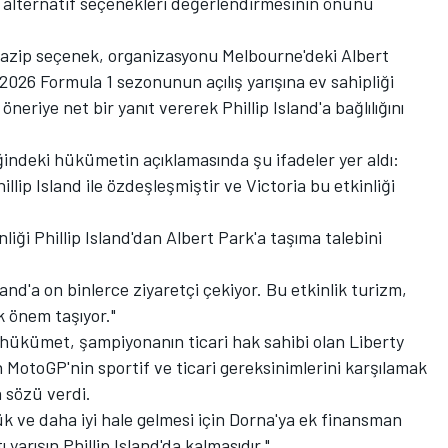
 alternatif seçenekleri değerlendirmesinin önünü
cazip seçenek, organizasyonu Melbourne'deki Albert
 2026 Formula 1 sezonunun açılış yarışına ev sahipliği
riye net bir yanıt vererek Phillip Island'a bağlılığını
ğindeki hükümetin açıklamasında şu ifadeler yer aldı:
llip Island ile özdeşleşmiştir ve Victoria bu etkinliği
iği Phillip Island'dan Albert Park'a taşıma talebini
land'a on binlerce ziyaretçi çekiyor. Bu etkinlik turizm,
k önem taşıyor."
 hükümet, şampiyonanın ticari hak sahibi olan Liberty
 MotoGP'nin sportif ve ticari gereksinimlerini karşılamak
a sözü verdi.
k ve daha iyi hale gelmesi için Dorna'ya ek finansman
yarışın Phillip Island'da kalmasıdır."