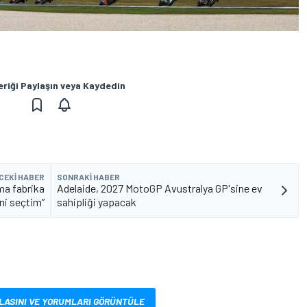
eriği Paylaşın veya Kaydedin
CEKI HABER
SONRAKI HABER
ama fabrika
Adelaide, 2027 MotoGP Avustralya GP'sine ev
ni seçtim”
sahipliği yapacak
LASINI VE YORUMLARI GÖRÜNTÜLE