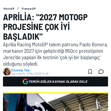
MotoGP
Fransa GP
APRILIA: "2027 MOTOGP
PROJESINE ÇOK IYI
BAŞLADIK"
Aprilia Racing MotoGP takım patronu Paolo Bonora,
markanın 2027 için geliştirdiği 850cc prototipinin
Jerez'de yapılan ilk testinin 'çok iyi bir başlangıç'
olduğunu söyledi.
Zeynep Taş
Yayın tarihi:
9 May 2026 14:45
TERCIH EDILEN KAYNAK OLARAK EKLE