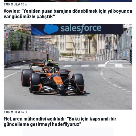
FORMULA 1
3 s
Vowles: “Yeniden puan barajına dönebilmek için yıl boyunca
var gücümüzle çalıştık"
FORMULA 1
4 s
McLaren mühendisi açıkladı: "Bakü için kapsamlı bir
güncelleme getirmeyi hedefliyoruz"