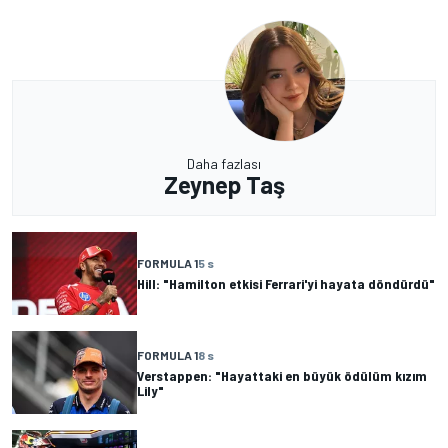
Daha fazlası
Zeynep Taş
FORMULA 1
5 s
Hill: "Hamilton etkisi Ferrari'yi hayata döndürdü"
FORMULA 1
8 s
Verstappen: "Hayattaki en büyük ödülüm kızım
Lily"