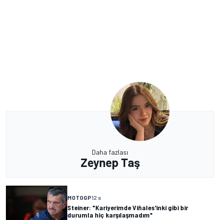
Daha fazlası
Zeynep Taş
MOTOGP
12 s
Steiner: "Kariyerimde Viñales'inki gibi bir
durumla hiç karşılaşmadım"