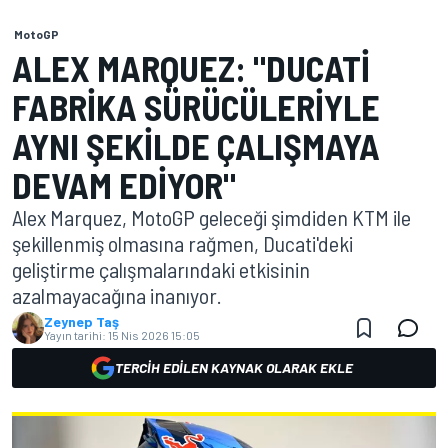
MotoGP
ALEX MARQUEZ: "DUCATI
FABRIKA SÜRÜCÜLERIYLE
AYNI ŞEKILDE ÇALIŞMAYA
DEVAM EDIYOR"
Alex Marquez, MotoGP geleceği şimdiden KTM ile
şekillenmiş olmasına rağmen, Ducati'deki
geliştirme çalışmalarındaki etkisinin
azalmayacağına inanıyor.
Zeynep Taş
Yayın tarihi:
15 Nis 2026 15:05
TERCIH EDILEN KAYNAK OLARAK EKLE