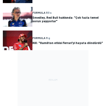
FORMULA 1
13 s
Smedley, Red Bull hakkında: "Çok fazla temel
sorun yaşıyorlar"
FORMULA 1
1 g
Hill: "Hamilton etkisi Ferrari'yi hayata döndürdü"