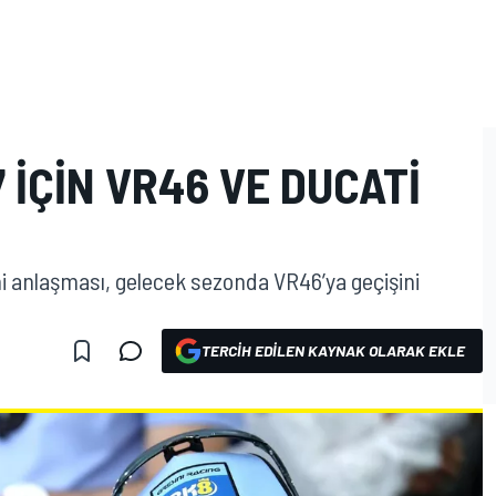
 IÇIN VR46 VE DUCATI
eni anlaşması, gelecek sezonda VR46’ya geçişini
TERCIH EDILEN KAYNAK OLARAK EKLE