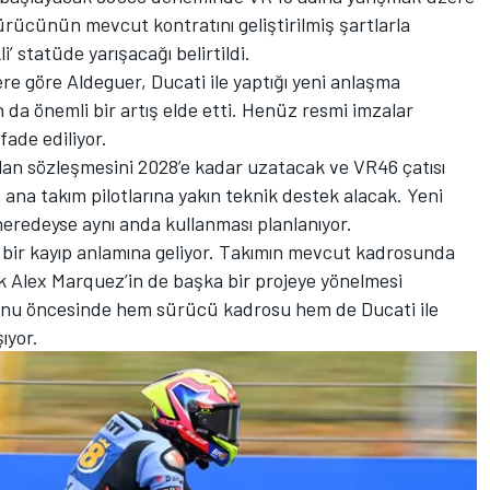
ürücünün mevcut kontratını geliştirilmiş şartlarla
i’ statüde yarışacağı belirtildi.
re göre Aldeguer, Ducati ile yaptığı yeni anlaşma
a önemli bir artış elde etti. Henüz resmi imzalar
ifade ediliyor.
lan sözleşmesini 2028’e kadar uzatacak ve VR46 çatısı
ana takım pilotlarına yakın teknik destek alacak. Yeni
neredeyse aynı anda kullanması planlanıyor.
 bir kayıp anlamına geliyor. Takımın mevcut kadrosunda
ak
Alex Marquez
’in de başka bir projeye yönelmesi
zonu öncesinde hem sürücü kadrosu hem de Ducati ile
ıyor.