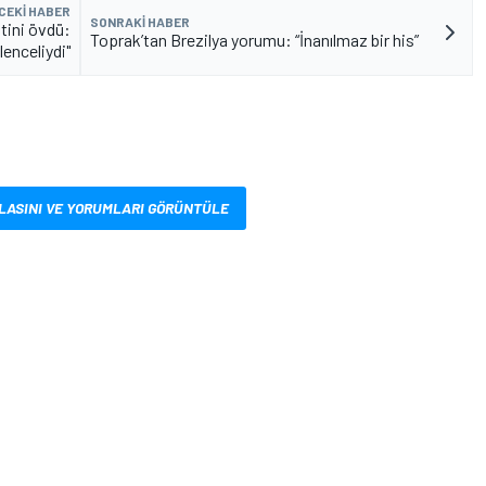
CEKI HABER
SONRAKI HABER
tini övdü:
Toprak’tan Brezilya yorumu: “İnanılmaz bir his”
enceliydi"
LASINI VE YORUMLARI GÖRÜNTÜLE