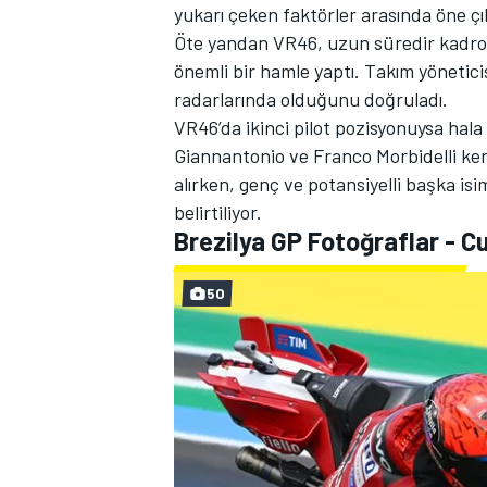
yukarı çeken faktörler arasında öne çı
Öte yandan VR46, uzun süredir kadro
önemli bir hamle yaptı. Takım yönetic
radarlarında olduğunu doğruladı.
VR46’da ikinci pilot pozisyonuysa hala
Giannantonio
ve
Franco Morbidelli
ken
alırken, genç ve potansiyelli başka isi
belirtiliyor.
MOTOSİKLET
Brezilya GP Fotoğraflar - 
50