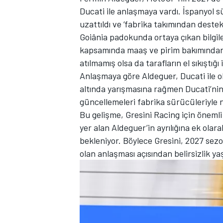
Ducati ile anlaşmaya vardı. İspanyol s
uzattıldı ve ‘fabrika takımından destekl
Goiânia padokunda ortaya çıkan bilgile
kapsamında maaş ve pirim bakımından d
TÜRK SPORCULAR
atılmamış olsa da tarafların el sıkıştığı 
Anlaşmaya göre Aldeguer, Ducati ile o
altında yarışmasına rağmen Ducati’nin 
güncellemeleri fabrika sürücüleriyle 
Bu gelişme,
Gresini Racing
için önemli
yer alan Aldeguer’in ayrılığına ek olar
bekleniyor. Böylece Gresini, 2027 se
olan anlaşması açısından belirsizlik yaş