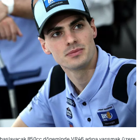
e başlayacak 850cc döneminde VR46 adına yarışmak üzere