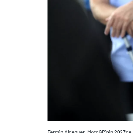
WRC
Fermin Aldeguer
, MotoGP’nin 2027’d