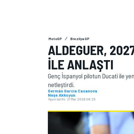
MOTOGP
MotoGP
Brezilya GP
ALDEGUER, 2027
ILE ANLAŞTI
Genç İspanyol pilotun Ducati ile y
netleştirdi.
Germán Garcia Casanova
Neşe Akkoyun
WORLD SUPERBIKE
Yayın tarihi:
21 Mar 2026 08:25