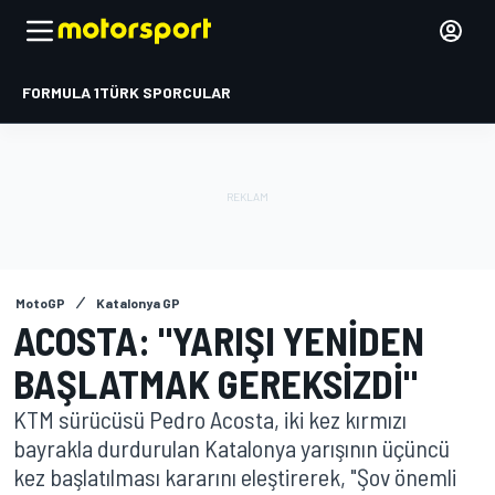
FORMULA 1
TÜRK SPORCULAR
MotoGP
Katalonya GP
ACOSTA: "YARIŞI YENIDEN
BAŞLATMAK GEREKSIZDI"
KTM sürücüsü Pedro Acosta, iki kez kırmızı
bayrakla durdurulan Katalonya yarışının üçüncü
kez başlatılması kararını eleştirerek, "Şov önemli