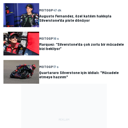
MOTOGP
47 dk
Augusto Fernandez, özel katılım hakkıyla
Silverstone'da piste dönüyor
MOTOGP
16 s
Marquez: “Silverstone’da çok zorlu bir mücadele
bizi bekliyor”
MOTOGP
17 s
Quartararo Silverstone için iddialı: "Mücadele
etmeye hazırım"