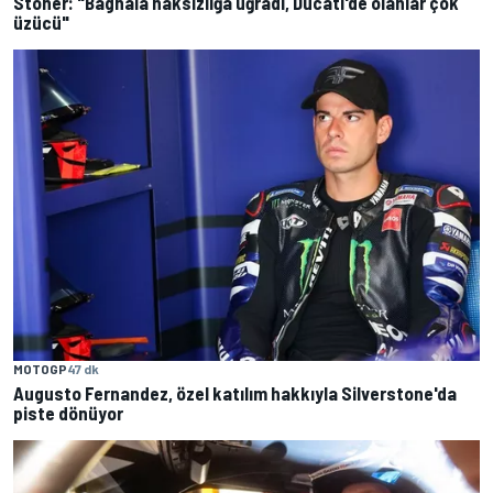
Stoner: "Bagnaia haksızlığa uğradı, Ducati'de olanlar çok
üzücü"
MOTOGP
47 dk
Augusto Fernandez, özel katılım hakkıyla Silverstone'da
piste dönüyor