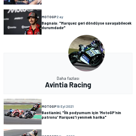
MOTOGP
2 ay
Bagnaia: "Marquez geri döndüyse savaşabilecek
durumdadır"
Daha fazlası
Avintia Racing
MOTOGP
19 Eyl 2021
Bastianini, "İlk podyumum için 'MotoGP'nin
patronu' Marquez'i yenmek harika"