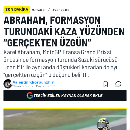
SON DAKIKA
MotoGP
Fransa GP
ABRAHAM, FORMASYON
TURUNDAKI KAZA YÜZÜNDEN
“GERÇEKTEN ÜZGÜN”
Karel Abraham, MotoGP Fransa Grand Prix’si
öncesinde formasyon turunda Suzuki sürücüsü
Joan Mir ile aynı anda düştükleri kazadan dolayı
“gerçekten üzgün” olduğunu belirtti.
Valentin Khorounzhiy
Yayın tarihi:
20 May 2019 11:36
TERCIH EDILEN KAYNAK OLARAK EKLE