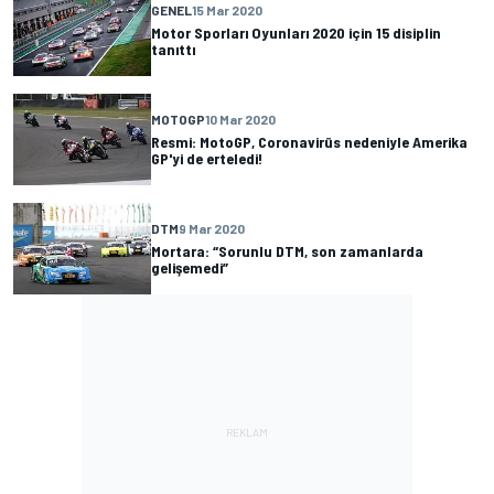
GENEL
15 Mar 2020
Motor Sporları Oyunları 2020 için 15 disiplin
tanıttı
MOTOGP
10 Mar 2020
Resmi: MotoGP, Coronavirüs nedeniyle Amerika
GP'yi de erteledi!
DTM
9 Mar 2020
Mortara: “Sorunlu DTM, son zamanlarda
gelişemedi”