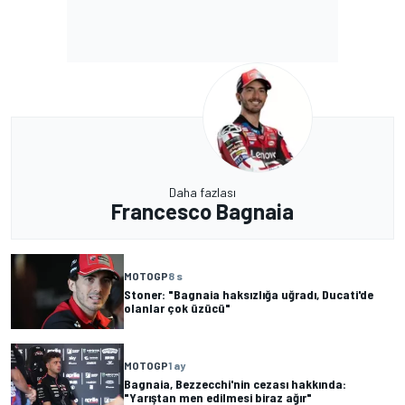
Daha fazlası
Francesco Bagnaia
MOTOGP
8 s
Stoner: "Bagnaia haksızlığa uğradı, Ducati'de
olanlar çok üzücü"
MOTOGP
1 ay
Bagnaia, Bezzecchi'nin cezası hakkında:
"Yarıştan men edilmesi biraz ağır"