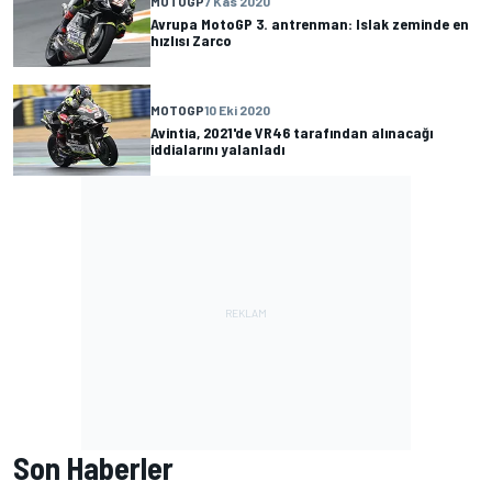
MOTOGP
7 Kas 2020
Avrupa MotoGP 3. antrenman: Islak zeminde en
hızlısı Zarco
MOTOGP
10 Eki 2020
Avintia, 2021'de VR46 tarafından alınacağı
iddialarını yalanladı
Son Haberler