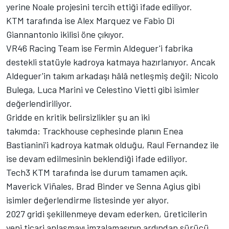
yerine Noale projesini tercih ettiği ifade ediliyor.
KTM tarafında ise Alex Marquez ve Fabio Di
Giannantonio ikilisi öne çıkıyor.
VR46 Racing Team ise Fermin Aldeguer'i fabrika
destekli statüyle kadroya katmaya hazırlanıyor. Ancak
Aldeguer'in takım arkadaşı hâlâ netleşmiş değil; Nicolo
Bulega, Luca Marini ve Celestino Vietti gibi isimler
değerlendiriliyor.
Gridde en kritik belirsizlikler şu an iki
takımda: Trackhouse cephesinde planın Enea
Bastianini'i kadroya katmak olduğu, Raul Fernandez ile
ise devam edilmesinin beklendiği ifade ediliyor.
Tech3 KTM tarafında ise durum tamamen açık.
Maverick Viñales, Brad Binder ve Senna Agius gibi
isimler değerlendirme listesinde yer alıyor.
2027 gridi şekillenmeye devam ederken, üreticilerin
yeni ticari anlaşmayı imzalamasının ardından sürücü