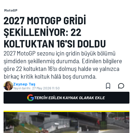
MotoGP
2027 MOTOGP GRIDI
ŞEKILLENIYOR: 22
KOLTUKTAN 16'SI DOLDU
2027 MotoGP sezonu için gridin büyük bölümü
şimdiden şekillenmiş durumda. Edinilen bilgilere
göre 22 koltuktan 16'sı dolmuş halde ve yalnızca
birkaç kritik koltuk hâlâ boş durumda.
Zeynep Taş
Yayın tarihi:
27 May 2026 11:50
TERCIH EDILEN KAYNAK OLARAK EKLE