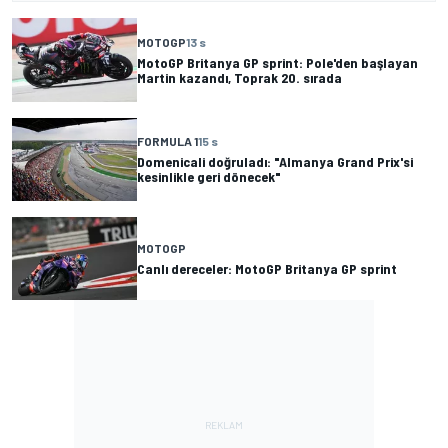
MOTOGP
13 s
MotoGP Britanya GP sprint: Pole'den başlayan
Martin kazandı, Toprak 20. sırada
FORMULA 1
15 s
Domenicali doğruladı: "Almanya Grand Prix'si
kesinlikle geri dönecek"
MOTOGP
Canlı dereceler: MotoGP Britanya GP sprint