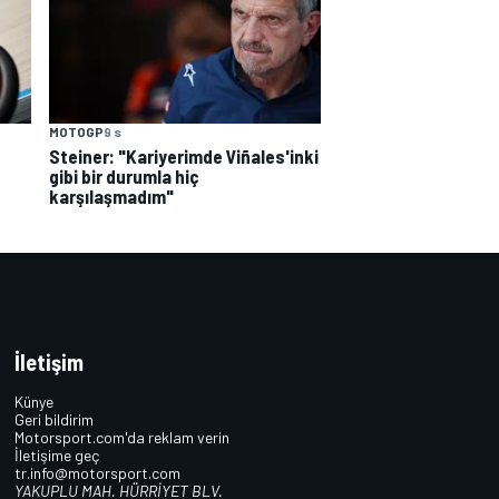
MOTOGP
9 s
Steiner: "Kariyerimde Viñales'inki
gibi bir durumla hiç
karşılaşmadım"
İletişim
Künye
Geri bildirim
Motorsport.com'da reklam verin
İletişime geç
tr.info@motorsport.com
YAKUPLU MAH. HÜRRİYET BLV.