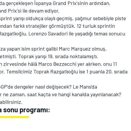
a gerçekleşen İspanya Grand Prix'sinin ardından,
nd Prix'si ile devam ediyor.
rint yarışı oldukça olaylı geçmiş, yağmur sebebiyle piste
dan farklı stratejiler görmüştük. 12 turluk sprintin
azgatlıoğlu, Lorenzo Savadori ile yaşadığı temas sonucu
za yapan isim sprint galibi Marc Marquez olmuş,
etmişti. Toprak yarışı 19. sırada noktalamıştı.
zirvesinde hâlâ Marco Bezzecchi yer alırken, onu 11
r. Temsilcimiz Toprak Razgatlıoğlu ise 1 puanla 20. sırada
oGP'de dengeler nasıl değişecek? Le Mans'da
 ne zaman, saat kaçta ve hangi kanalda yayınlanacak?
bilirsiniz.
a sonu programı: