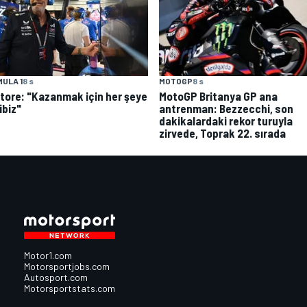
MOTOGP
8 s
ULA 1
8 s
MotoGP Britanya GP ana
atore: "Kazanmak için her şeye
antrenman: Bezzecchi, son
ibiz"
dakikalardaki rekor turuyla
zirvede, Toprak 22. sırada
Motor1.com
Motorsportjobs.com
Autosport.com
Motorsportstats.com