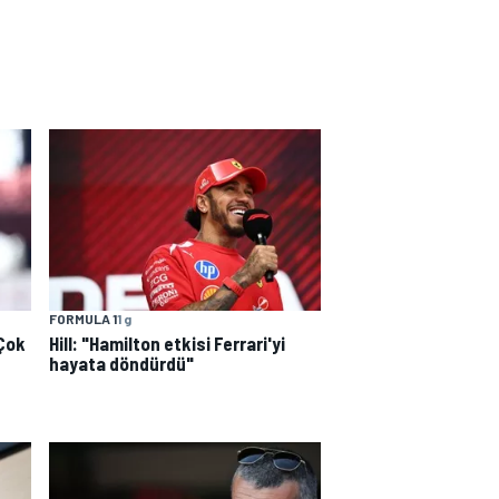
FORMULA 1
1 g
"Çok
Hill: "Hamilton etkisi Ferrari'yi
hayata döndürdü"