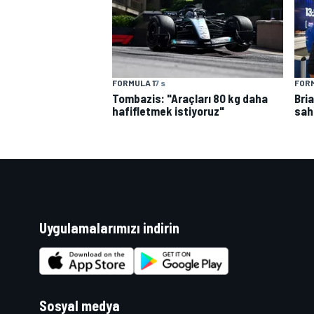
FORMULA 1
7 s
FORM
Tombazis: "Araçları 80 kg daha
Bri
hafifletmek istiyoruz"
sah
Uygulamalarımızı indirin
Sosyal medya