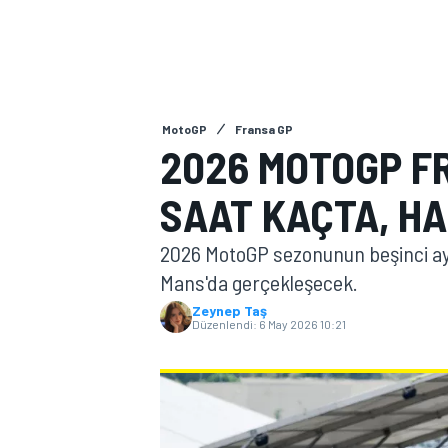
MOTOGP
MotoGP
Fransa GP
2026 MOTOGP F
SAAT KAÇTA, H
2026 MotoGP sezonunun beşinci aya
Mans'da gerçekleşecek.
Zeynep Taş
Düzenlendi:
6 May 2026 10:21
WORLD SUPERBIKE