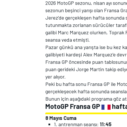
2026 MotoGP sezonu, nisan ayı sonund
sezonun beşinci yarışı olan Fransa Gra
Jerez'de gerçekleşen hafta sonunda sp
tutunmakta zorlanan sürücüler tarafın
TÜRK SPORCULAR
galibi Marc Marquez olurken, Toprak R
seansa veda etmişti.
Pazar günkü ana yarışta ise bu kez ka
galibiyeti kardeşi Alex Marquez'e devr
Fransa GP öncesinde puan tablosunun 
puan gerideki Jorge Martin takip ediyo
yer alıyor.
Peki bu hafta sonu Fransa GP ile Mot
gerçekleşecek hafta sonunda seanslar
Bunun için aşağıdaki programa göz ata
MotoGP Fransa GP
haft
8 Mayıs Cuma
1. antrenman seansı:
11:45