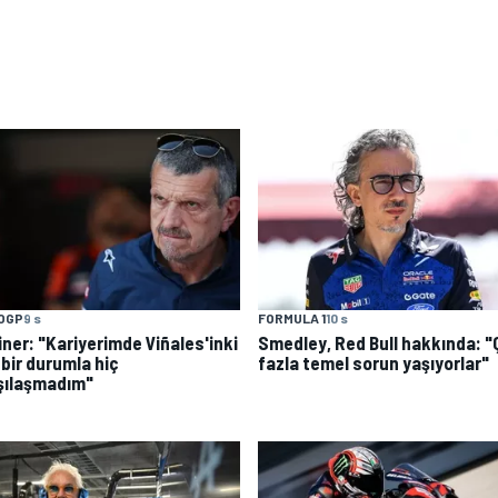
OGP
9 s
FORMULA 1
10 s
iner: "Kariyerimde Viñales'inki
Smedley, Red Bull hakkında: 
 bir durumla hiç
fazla temel sorun yaşıyorlar"
şılaşmadım"