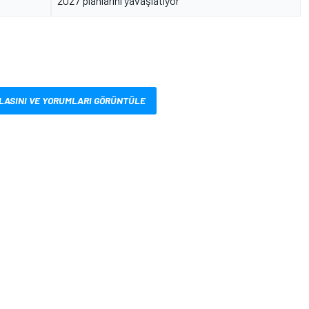
2027 planlarını yavaşlatıyor
LASINI VE YORUMLARI GÖRÜNTÜLE