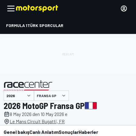
FORMULA 1
TÜRK SPORCULAR
FRANSA GP
2026 MotoGP Fransa GP
tarafından sunulmuştur
8 May 2026 den 10 May 2026 e
Le Mans Circuit Bugatti, FR
Genel bakış
Canlı Anlatım
Sonuçlar
Haberler