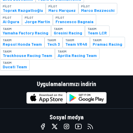
PILOT
PILOT
PILOT
Toprak Razgatlıoğlu
Marc Marquez
Marco Bezzecchi
PILOT
PILOT
PILOT
Ai Ogura
Jorge Martin
Francesco Bagnaia
TAKIM
TAKIM
TAKIM
Yamaha Factory Racing
Gresini Racing
Team LCR
TAKIM
TAKIM
TAKIM
TAKIM
Repsol Honda Team
Tech 3
Team VR46
Pramac Racing
TAKIM
TAKIM
Trackhouse Racing Team
Aprilia Racing Team
TAKIM
Ducati Team
Uygulamalarımızı indirin
Sosyal medya