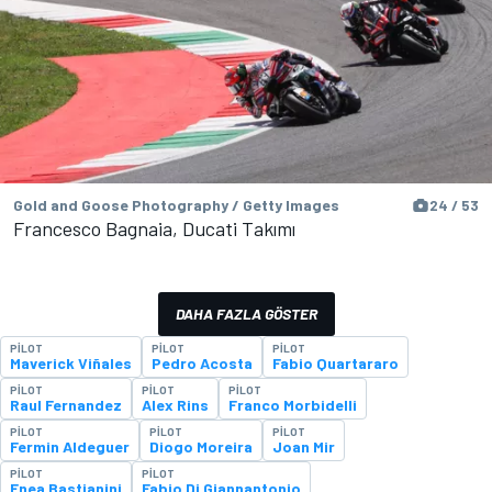
Gold and Goose Photography / Getty Images
24 / 53
Francesco Bagnaia, Ducati Takımı
DAHA FAZLA GÖSTER
PILOT
PILOT
PILOT
Maverick Viñales
Pedro Acosta
Fabio Quartararo
PILOT
PILOT
PILOT
Raul Fernandez
Alex Rins
Franco Morbidelli
PILOT
PILOT
PILOT
Fermin Aldeguer
Diogo Moreira
Joan Mir
PILOT
PILOT
Enea Bastianini
Fabio Di Giannantonio