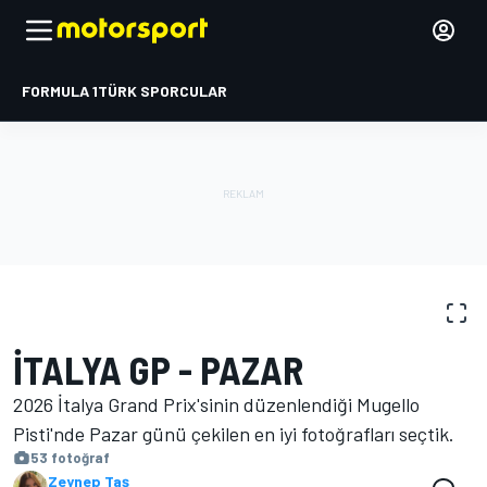
FORMULA 1
TÜRK SPORCULAR
FOTOĞRAFLAR
MotoGP
İtalya GP
İTALYA GP - PAZAR
2026 İtalya Grand Prix'sinin düzenlendiği Mugello
Pisti'nde Pazar günü çekilen en iyi fotoğrafları seçtik.
53 fotoğraf
Zeynep Taş