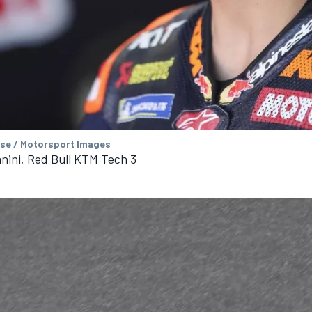
se / Motorsport Images
nini, Red Bull KTM Tech 3