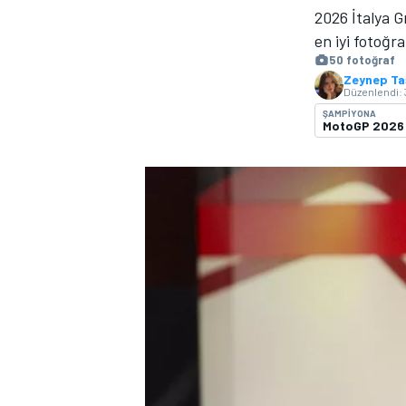
2026 İtalya G
MOTOGP
en iyi fotoğra
50 fotoğraf
Zeynep Ta
Düzenlendi:
ŞAMPIYONA
MotoGP 2026
WORLD SUPERBIKE