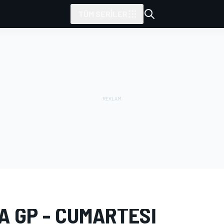
TÜM SERILER
AR
MotoGP
İtalya GP
A GP - CUMARTESI