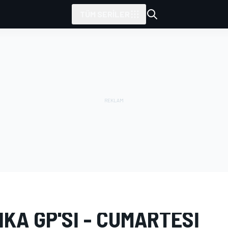
TÜM SERILER
AR
MotoGP
Amerika GP
KA GP'SI - CUMARTESI