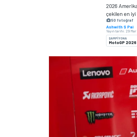
2026 Amerika
MOTOGP
çekilen en iyi
50 fotoğraf
Ashwith S Pai
Yayın tarihi:
29 Mar
ŞAMPIYONA
MotoGP 2026
WORLD SUPERBIKE