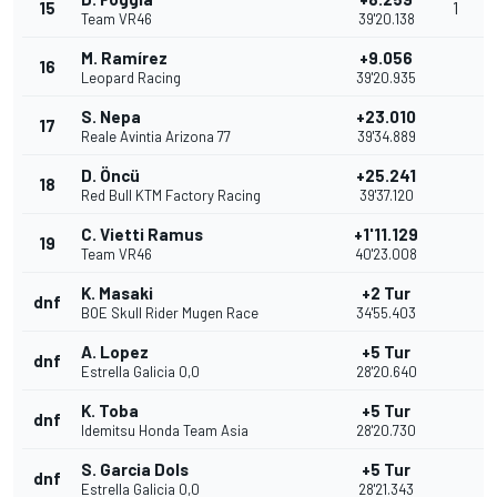
15
1
Team VR46
39'20.138
M. Ramírez
+9.056
16
Leopard Racing
39'20.935
S. Nepa
+23.010
17
Reale Avintia Arizona 77
39'34.889
D. Öncü
+25.241
18
Red Bull KTM Factory Racing
39'37.120
C. Vietti Ramus
+1'11.129
19
Team VR46
40'23.008
K. Masaki
+2 Tur
dnf
BOE Skull Rider Mugen Race
34'55.403
A. Lopez
+5 Tur
dnf
Estrella Galicia 0,0
28'20.640
K. Toba
+5 Tur
dnf
Idemitsu Honda Team Asia
28'20.730
S. Garcia Dols
+5 Tur
dnf
Estrella Galicia 0,0
28'21.343