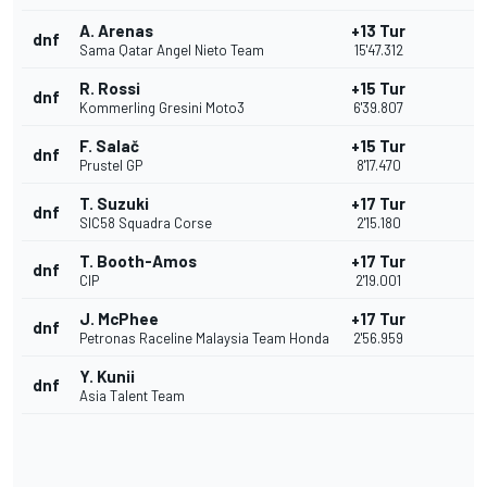
A. Arenas
+13 Tur
dnf
Sama Qatar Angel Nieto Team
15'47.312
R. Rossi
+15 Tur
dnf
Kommerling Gresini Moto3
6'39.807
F. Salač
+15 Tur
dnf
Prustel GP
8'17.470
T. Suzuki
+17 Tur
dnf
SIC58 Squadra Corse
2'15.180
T. Booth-Amos
+17 Tur
dnf
CIP
2'19.001
J. McPhee
+17 Tur
dnf
Petronas Raceline Malaysia Team Honda
2'56.959
Y. Kunii
dnf
Asia Talent Team