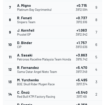
A. Migno
+0.715
7
9
Platinum Bay Gayrimenkul
39'12.594
R. Fenati
+0.737
8
8
Snipers Team
39'12.616
J. Kornfeil
+1.063
9
7
Prustel GP
39'12.942
D. Binder
+1.757
10
6
CIP
39'13.636
A. Sasaki
+3.863
11
5
Petronas Raceline Malaysia Team Honda
39'15.742
R. Fernandez
+5.470
12
4
Sama Qatar Angel Nieto Team
39'17.349
M. Yurchenko
+5.495
13
3
BOE Skull Rider Mugen Race
39'17.374
C. Öncü
+5.540
14
2
Red Bull KTM Factory Racing
39'17.419
D. Foggia
+8.259