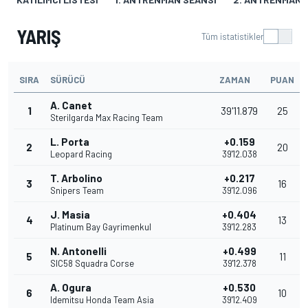
YARIŞ
Tüm istatistikler
SIRA
SÜRÜCÜ
ZAMAN
PUAN
A. Canet
1
39'11.879
25
Sterilgarda Max Racing Team
L. Porta
+0.159
2
20
Leopard Racing
39'12.038
T. Arbolino
+0.217
3
16
Snipers Team
39'12.096
J. Masia
+0.404
4
13
Platinum Bay Gayrimenkul
39'12.283
N. Antonelli
+0.499
5
11
SIC58 Squadra Corse
39'12.378
A. Ogura
+0.530
6
10
Idemitsu Honda Team Asia
39'12.409