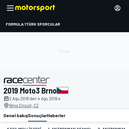
FORMULA 1
TÜRK SPORCULAR
2019 Moto3 Brno
tarafından sunulmuştur
2 Ağu 2019 den 4 Ağu 2019 e
Brno Circuit, CZ
Genel bakış
Sonuçlar
Haberler
KATILIMCI LISTESI
1. ANTRENMAN SEANSI
2. ANTRENMAN 