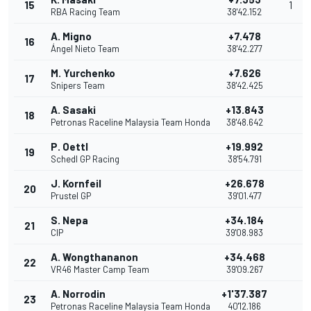
15
1
RBA Racing Team
38'42.152
A. Migno
+7.478
16
Ángel Nieto Team
38'42.277
M. Yurchenko
+7.626
17
Snipers Team
38'42.425
A. Sasaki
+13.843
18
Petronas Raceline Malaysia Team Honda
38'48.642
P. Oettl
+19.992
19
Schedl GP Racing
38'54.791
J. Kornfeil
+26.678
20
Prustel GP
39'01.477
S. Nepa
+34.184
21
CIP
39'08.983
A. Wongthananon
+34.468
22
VR46 Master Camp Team
39'09.267
A. Norrodin
+1'37.387
23
Petronas Raceline Malaysia Team Honda
40'12.186