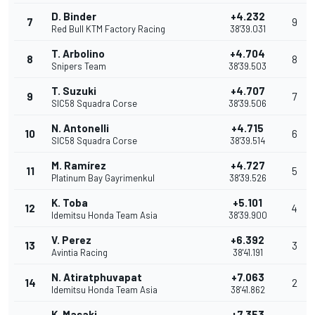
D. Binder
+4.232
7
9
Red Bull KTM Factory Racing
38'39.031
T. Arbolino
+4.704
8
8
Snipers Team
38'39.503
T. Suzuki
+4.707
9
7
SIC58 Squadra Corse
38'39.506
N. Antonelli
+4.715
10
6
SIC58 Squadra Corse
38'39.514
M. Ramírez
+4.727
11
5
Platinum Bay Gayrimenkul
38'39.526
K. Toba
+5.101
12
4
Idemitsu Honda Team Asia
38'39.900
V. Perez
+6.392
13
3
Avintia Racing
38'41.191
N. Atiratphuvapat
+7.063
14
2
Idemitsu Honda Team Asia
38'41.862
K. Masaki
+7.353