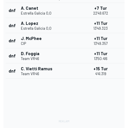
A. Canet
+7 Tur
dnf
Estrella Galicia 0,0
22'49.672
A. Lopez
+11 Tur
dnf
Estrella Galicia 0,0
13'49.323
J. McPhee
+11 Tur
dnf
CIP
13'49.357
D. Foggia
+11 Tur
dnf
Team VR46
13'50.416
C. Vietti Ramus
+15 Tur
dnf
Team VR46
4'41.319