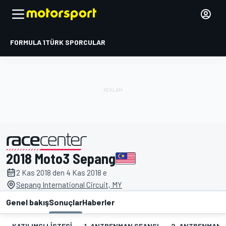
FORMULA 1
TÜRK SPORCULAR
2018 Moto3 Sepang
tarafından sunulmuştur
2 Kas 2018 den 4 Kas 2018 e
Sepang International Circuit, MY
Genel bakış
Sonuçlar
Haberler
KATILIMCI LISTESI
1. ANTRENMAN SEANSI
2. ANTRENMAN 