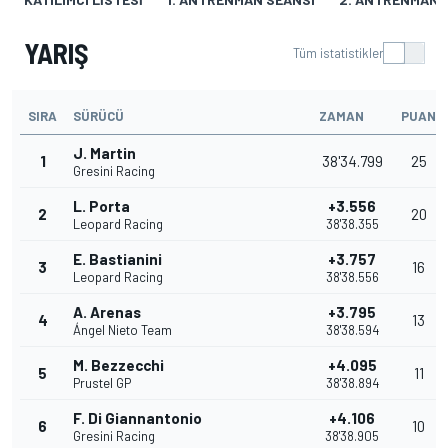
YARIŞ
Tüm istatistikler
SIRA
SÜRÜCÜ
ZAMAN
PUAN
J. Martin
1
38'34.799
25
Gresini Racing
L. Porta
+3.556
2
20
Leopard Racing
38'38.355
E. Bastianini
+3.757
3
16
Leopard Racing
38'38.556
A. Arenas
+3.795
4
13
Ángel Nieto Team
38'38.594
M. Bezzecchi
+4.095
5
11
Prustel GP
38'38.894
F. Di Giannantonio
+4.106
6
10
Gresini Racing
38'38.905