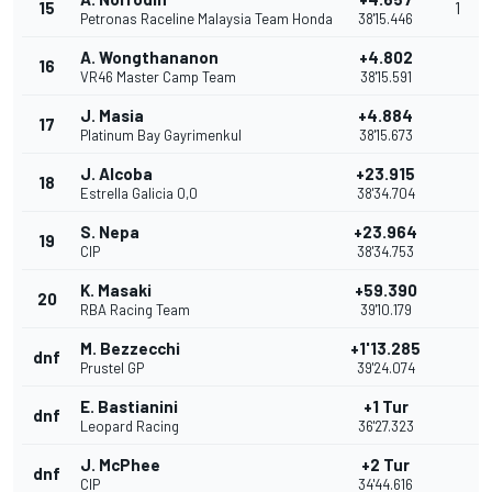
15
1
Petronas Raceline Malaysia Team Honda
38'15.446
A. Wongthananon
+4.802
16
VR46 Master Camp Team
38'15.591
J. Masia
+4.884
17
Platinum Bay Gayrimenkul
38'15.673
J. Alcoba
+23.915
18
Estrella Galicia 0,0
38'34.704
S. Nepa
+23.964
19
CIP
38'34.753
K. Masaki
+59.390
20
RBA Racing Team
39'10.179
M. Bezzecchi
+1'13.285
dnf
Prustel GP
39'24.074
E. Bastianini
+1 Tur
dnf
Leopard Racing
36'27.323
J. McPhee
+2 Tur
dnf
CIP
34'44.616