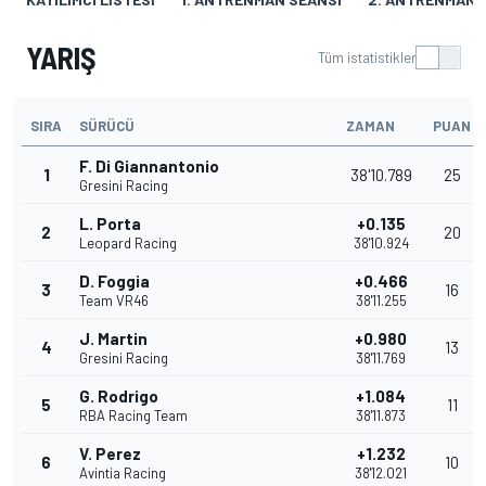
YARIŞ
Tüm istatistikler
SIRA
SÜRÜCÜ
ZAMAN
PUAN
F. Di Giannantonio
1
38'10.789
25
Gresini Racing
L. Porta
+0.135
2
20
Leopard Racing
38'10.924
D. Foggia
+0.466
3
16
Team VR46
38'11.255
J. Martin
+0.980
4
13
Gresini Racing
38'11.769
G. Rodrigo
+1.084
5
11
RBA Racing Team
38'11.873
V. Perez
+1.232
6
10
Avintia Racing
38'12.021