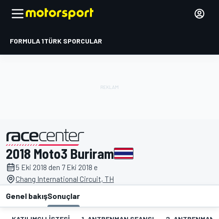
FORMULA 1
TÜRK SPORCULAR
2018 Moto3 Buriram
tarafından sunulmuştur
5 Eki 2018 den 7 Eki 2018 e
Chang International Circuit, TH
Genel bakış
Sonuçlar
KATILIMCI LISTESI
1. ANTRENMAN SEANSI
2. ANTRENMAN 