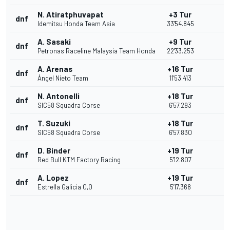
N. Atiratphuvapat
+3 Tur
dnf
Idemitsu Honda Team Asia
33'54.845
A. Sasaki
+9 Tur
dnf
Petronas Raceline Malaysia Team Honda
22'33.253
A. Arenas
+16 Tur
dnf
Ángel Nieto Team
11'53.413
N. Antonelli
+18 Tur
dnf
SIC58 Squadra Corse
6'57.293
T. Suzuki
+18 Tur
dnf
SIC58 Squadra Corse
6'57.830
D. Binder
+19 Tur
dnf
Red Bull KTM Factory Racing
5'12.807
A. Lopez
+19 Tur
dnf
Estrella Galicia 0,0
5'17.368