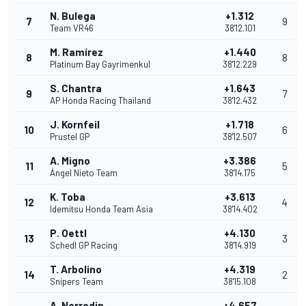
N. Bulega
+1.312
7
9
Team VR46
38'12.101
M. Ramírez
+1.440
8
8
Platinum Bay Gayrimenkul
38'12.229
S. Chantra
+1.643
9
7
AP Honda Racing Thailand
38'12.432
J. Kornfeil
+1.718
10
6
Prustel GP
38'12.507
A. Migno
+3.386
11
5
Ángel Nieto Team
38'14.175
K. Toba
+3.613
12
4
Idemitsu Honda Team Asia
38'14.402
P. Oettl
+4.130
13
3
Schedl GP Racing
38'14.919
T. Arbolino
+4.319
14
2
Snipers Team
38'15.108
A. Norrodin
+4.657