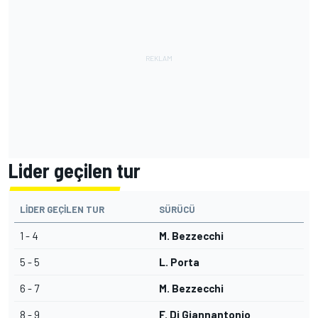
Lider geçilen tur
LIDER GEÇILEN TUR
SÜRÜCÜ
1 - 4
M. Bezzecchi
5 - 5
L. Porta
6 - 7
M. Bezzecchi
8 - 9
F. Di Giannantonio