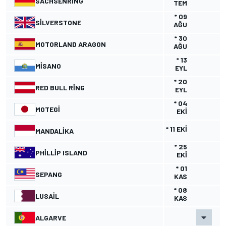
SACHSENRING
TEM
* 09
SILVERSTONE
AĞU
* 30
MOTORLAND ARAGON
AĞU
* 13
MISANO
EYL
* 20
RED BULL RING
EYL
* 04
MOTEGI
EKI
* 11 EKI
MANDALIKA
* 25
PHILLIP ISLAND
EKI
* 01
SEPANG
KAS
* 08
LUSAIL
KAS
ALGARVE