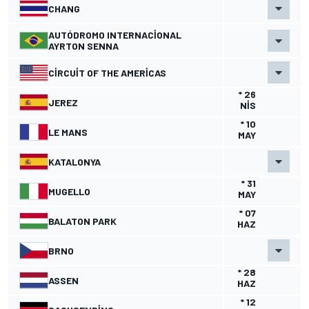
CHANG
AUTÓDROMO INTERNACIONAL
AYRTON SENNA
CIRCUIT OF THE AMERICAS
* 26
JEREZ
NIS
* 10
LE MANS
MAY
KATALONYA
* 31
MUGELLO
MAY
* 07
BALATON PARK
HAZ
BRNO
* 28
ASSEN
HAZ
* 12