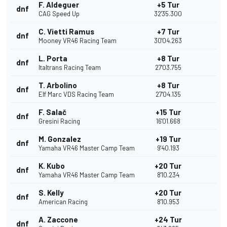
F. Aldeguer
+5 Tur
dnf
CAG Speed Up
32'35.300
C. Vietti Ramus
+7 Tur
dnf
Mooney VR46 Racing Team
30'04.263
L. Porta
+8 Tur
dnf
Italtrans Racing Team
27'03.755
T. Arbolino
+8 Tur
dnf
Elf Marc VDS Racing Team
27'04.135
F. Salač
+15 Tur
dnf
Gresini Racing
16'01.668
M. Gonzalez
+19 Tur
dnf
Yamaha VR46 Master Camp Team
9'40.193
K. Kubo
+20 Tur
dnf
Yamaha VR46 Master Camp Team
8'10.234
S. Kelly
+20 Tur
dnf
American Racing
8'10.953
A. Zaccone
+24 Tur
dnf