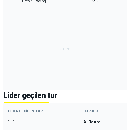
Gresini Racing
1'43.685
Lider geçilen tur
LIDER GEÇILEN TUR
SÜRÜCÜ
1 - 1
A. Ogura