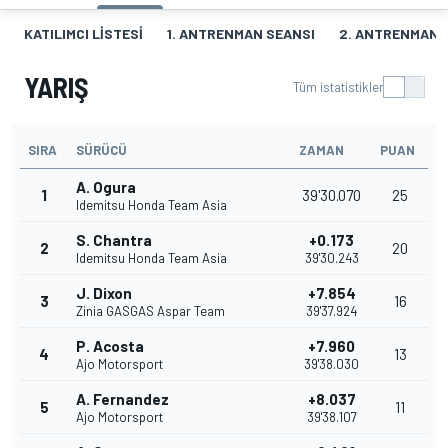
KATILIMCI LISTESI
1. ANTRENMAN SEANSI
2. ANTRENMAN 
YARIŞ
Tüm istatistikler
SIRA
SÜRÜCÜ
ZAMAN
PUAN
A. Ogura
1
39'30.070
25
Idemitsu Honda Team Asia
S. Chantra
+0.173
2
20
Idemitsu Honda Team Asia
39'30.243
J. Dixon
+7.854
3
16
Zinia GASGAS Aspar Team
39'37.924
P. Acosta
+7.960
4
13
Ajo Motorsport
39'38.030
A. Fernandez
+8.037
5
11
Ajo Motorsport
39'38.107