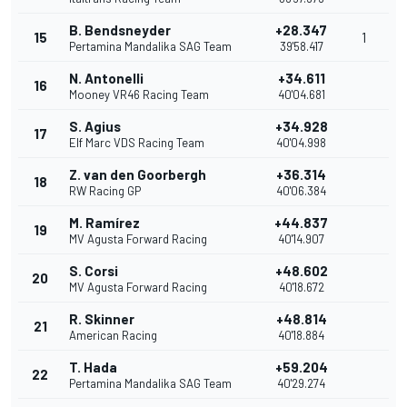
B. Bendsneyder
+28.347
15
1
Pertamina Mandalika SAG Team
39'58.417
N. Antonelli
+34.611
16
Mooney VR46 Racing Team
40'04.681
S. Agius
+34.928
17
Elf Marc VDS Racing Team
40'04.998
Z. van den Goorbergh
+36.314
18
RW Racing GP
40'06.384
M. Ramírez
+44.837
19
MV Agusta Forward Racing
40'14.907
S. Corsi
+48.602
20
MV Agusta Forward Racing
40'18.672
R. Skinner
+48.814
21
American Racing
40'18.884
T. Hada
+59.204
22
Pertamina Mandalika SAG Team
40'29.274