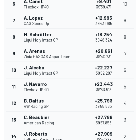
A. Canet
+9.401
6
10
Fl exbox HP40
39'39.471
A. Lopez
+12.995
7
9
CAG Speed Up
39'43.065
M. Schrötter
+18.254
8
8
Liqui Moly Intact GP
39'48.324
A. Arenas
+20.661
9
7
Zinia GASGAS Aspar Team
39'50.731
J. Alcoba
+22.227
10
6
Liqui Moly Intact GP
39'52.297
J. Navarro
+23.443
11
5
Flexbox HP 40
39'53.513
B. Baltus
+25.793
12
4
RW Racing GP
39'55.863
C. Beaubier
+27.788
13
3
American Racing
39'57.858
J. Roberts
+27.909
14
2
Italtrans Racing Team
39'57.979