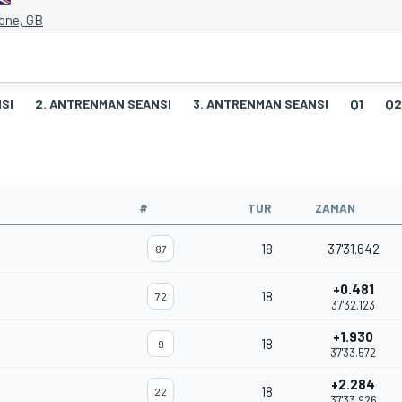
tone, GB
SI
2. ANTRENMAN SEANSI
3. ANTRENMAN SEANSI
Q1
Q2
#
TUR
ZAMAN
18
37'31.642
87
+0.481
18
72
37'32.123
+1.930
18
9
37'33.572
+2.284
18
22
37'33.926