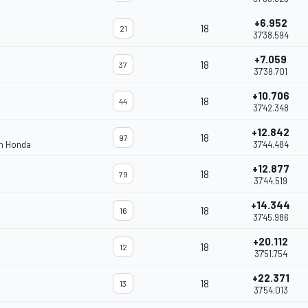
+6.952
18
21
37'38.594
+7.059
18
37
37'38.701
+10.706
18
44
37'42.348
+12.842
18
97
am Honda
37'44.484
+12.877
18
79
37'44.519
+14.344
18
16
37'45.986
+20.112
18
12
37'51.754
+22.371
18
13
37'54.013