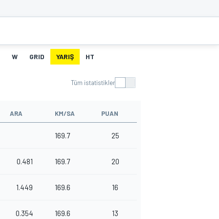
W
GRID
YARIŞ
HT
Tüm istatistikler
ARA
KM/SA
PUAN
169.7
25
0.481
169.7
20
1.449
169.6
16
0.354
169.6
13