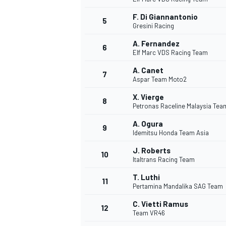
F. Di Giannantonio
5
Gresini Racing
A. Fernandez
6
Elf Marc VDS Racing Team
A. Canet
7
Aspar Team Moto2
WRC
X. Vierge
8
Petronas Raceline Malaysia Te
A. Ogura
9
Idemitsu Honda Team Asia
J. Roberts
10
Italtrans Racing Team
T. Luthi
11
Pertamina Mandalika SAG Team
C. Vietti Ramus
12
Team VR46