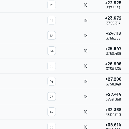
+22.525
18
23
37'54.167
+23.672
18
11
37'55.314
+24.116
18
64
37'55.758
+26.847
18
54
37'58.489
+26.996
18
35
37'58.638
+27.206
18
14
37'58.848
+27.414
18
75
37'59.056
+32.368
18
42
38'04.010
+38.614
18
55