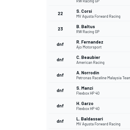
RW Racing GP
S. Corsi
22
MV Agusta Forward Racing
B. Baltus
23
RW Racing GP
R. Fernandez
dnf
Ajo Motorsport
C. Beaubier
dnf
American Racing
A. Norrodin
dnf
Petronas Raceline Malaysia Te
S. Manzi
dnf
Flexbox HP 40
H. Garzo
dnf
Flexbox HP 40
L. Baldassari
dnf
MV Agusta Forward Racing