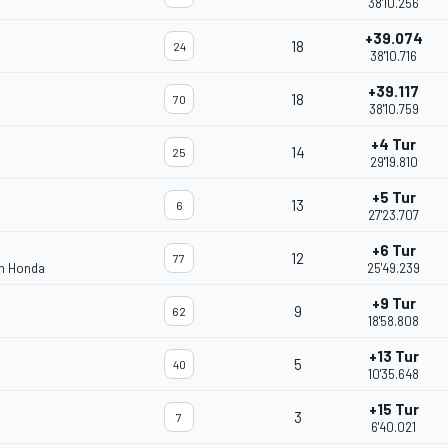
38'10.256
+39.074
18
24
38'10.716
+39.117
18
70
38'10.759
+4 Tur
14
25
29'19.810
+5 Tur
13
6
27'23.707
+6 Tur
12
77
am Honda
25'49.239
+9 Tur
9
62
18'58.808
+13 Tur
5
40
10'35.648
+15 Tur
3
7
6'40.021