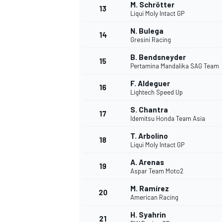
M. Schrötter
13
Liqui Moly Intact GP
N. Bulega
14
Gresini Racing
TÜRK SPORCULAR
B. Bendsneyder
15
Pertamina Mandalika SAG Team
F. Aldeguer
16
Lightech Speed Up
S. Chantra
17
Idemitsu Honda Team Asia
T. Arbolino
18
Liqui Moly Intact GP
A. Arenas
19
Aspar Team Moto2
M. Ramírez
20
American Racing
H. Syahrin
21