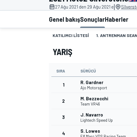
|
27 Ağu 2021 den 29 Ağu 2021 e
Silvers
MOTOGP
Genel bakış
Sonuçlar
Haberler
KATILIMCI LISTESI
1. ANTRENMAN SEAN
YARIŞ
SIRA
SÜRÜCÜ
R. Gardner
1
Ajo Motorsport
M. Bezzecchi
2
WORLD SUPERBIKE
Team VR46
J. Navarro
3
Lightech Speed Up
S. Lowes
4
Elf Marc VDS Racing Team