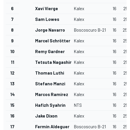
6
Xavi Vierge
Kalex
16
25'
7
Sam Lowes
Kalex
16
25'
8
Jorge Navarro
Boscoscuro B-21
16
25'
9
Marcel Schrötter
Kalex
16
25'
10
Remy Gardner
Kalex
16
25'
11
Tetsuta Nagashima
Kalex
16
25'
12
Thomas Luthi
Kalex
16
25'
13
Stefano Manzi
Kalex
16
25'
14
Marcos Ramírez
Kalex
16
25'
15
Hafizh Syahrin
NTS
16
25'
16
Jake Dixon
Kalex
16
25'
17
Fermín Aldeguer
Boscoscuro B-21
16
25'