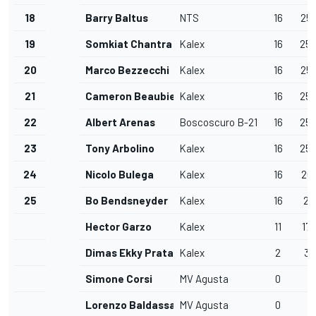
18
Barry Baltus
NTS
16
25'
19
Somkiat Chantra
Kalex
16
25'
20
Marco Bezzecchi
Kalex
16
25'
21
Cameron Beaubier
Kalex
16
25'
22
Albert Arenas
Boscoscuro B-21
16
25'
23
Tony Arbolino
Kalex
16
25'
24
Nicolo Bulega
Kalex
16
26'
25
Bo Bendsneyder
Kalex
16
26'
Hector Garzo
Kalex
11
17'
Dimas Ekky Pratama
Kalex
2
3'
Simone Corsi
MV Agusta
0
Lorenzo Baldassari
MV Agusta
0