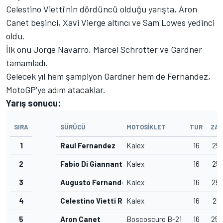
Celestino Vietti'nin dördüncü olduğu yarışta, Aron
Canet beşinci, Xavi Vierge altıncı ve Sam Lowes yedinci
oldu.
İlk onu Jorge Navarro, Marcel Schrotter ve Gardner
tamamladı.
Gelecek yıl hem şampiyon Gardner hem de Fernandez,
MotoGP'ye adım atacaklar.
Yarış sonucu:
SIRA
SÜRÜCÜ
MOTOSIKLET
TUR
ZA
1
Raul Fernandez
Kalex
16
25'
2
Fabio Di Giannantonio
Kalex
16
25'
3
Augusto Fernandez
Kalex
16
25'
4
Celestino Vietti Ramus
Kalex
16
25'
5
Aron Canet
Boscoscuro B-21
16
25'