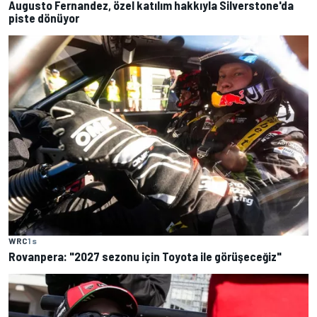
Augusto Fernandez, özel katılım hakkıyla Silverstone'da
piste dönüyor
WRC
1 s
Rovanpera: "2027 sezonu için Toyota ile görüşeceğiz"