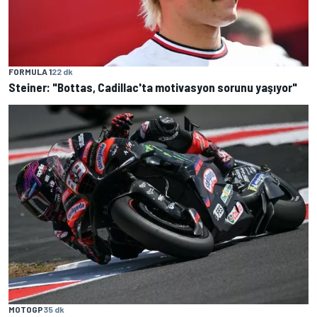
FORMULA 1
22 dk
Steiner: "Bottas, Cadillac'ta motivasyon sorunu yaşıyor"
MOTOGP
35 dk