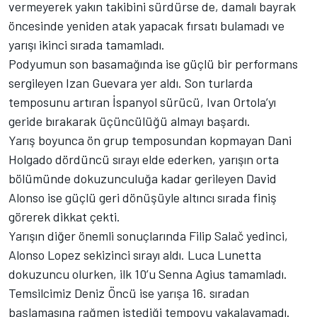
vermeyerek yakın takibini sürdürse de, damalı bayrak
öncesinde yeniden atak yapacak fırsatı bulamadı ve
yarışı ikinci sırada tamamladı.
Podyumun son basamağında ise güçlü bir performans
sergileyen Izan Guevara yer aldı. Son turlarda
temposunu artıran İspanyol sürücü, Ivan Ortola’yı
geride bırakarak üçüncülüğü almayı başardı.
Yarış boyunca ön grup temposundan kopmayan Dani
Holgado dördüncü sırayı elde ederken, yarışın orta
bölümünde dokuzunculuğa kadar gerileyen David
Alonso ise güçlü geri dönüşüyle altıncı sırada finiş
görerek dikkat çekti.
Yarışın diğer önemli sonuçlarında Filip Salač yedinci,
Alonso Lopez sekizinci sırayı aldı. Luca Lunetta
dokuzuncu olurken, ilk 10’u Senna Agius tamamladı.
Temsilcimiz Deniz Öncü ise yarışa 16. sıradan
başlamasına rağmen istediği tempoyu yakalayamadı.