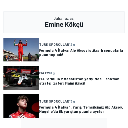
Daha fazlası
Emine Kökçü
TÜRK SPORCULAR
12 g
Formula 4 İtalya: Alp Aksoy istikrarlı sonuçlarla
puan topladı!
FIA F2
13 g
FIA Formula 2 Macaristan yarış: Noel León’dan
strateji zaferi, Maini ikinci!
TÜRK SPORCULAR
13 g
Formula 4 İtalya 1. Yarış: Temsilcimiz Alp Aksoy,
Mugello’da ilk yarıştan puanla ayrıldı!