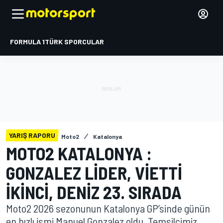
FORMULA 1
TÜRK SPORCULAR
YARIŞ RAPORU
Moto2
Katalonya
MOTO2 KATALONYA :
GONZALEZ LIDER, VIETTI
IKINCI, DENIZ 23. SIRADA
Moto2 2026 sezonunun Katalonya GP’sinde günün
en hızlı ismi Manuel Gonzalez oldu. Temsilcimiz