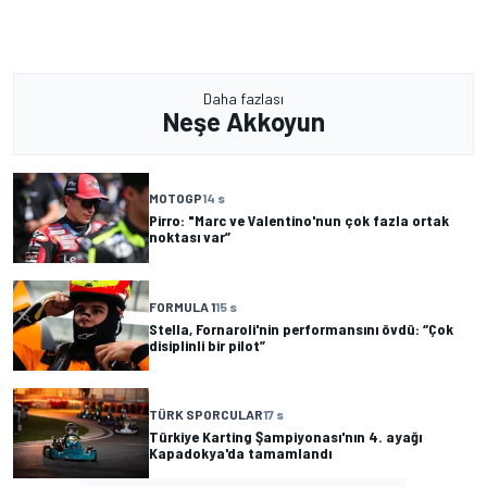
Daha fazlası
Neşe Akkoyun
MOTOGP
14 s
Pirro: "Marc ve Valentino'nun çok fazla ortak
noktası var”
FORMULA 1
15 s
Stella, Fornaroli'nin performansını övdü: “Çok
disiplinli bir pilot”
TÜRK SPORCULAR
17 s
Türkiye Karting Şampiyonası'nın 4. ayağı
Kapadokya'da tamamlandı