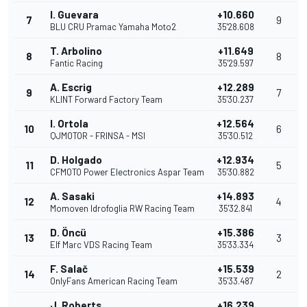
I. Guevara
+10.660
7
9
BLU CRU Pramac Yamaha Moto2
35'28.608
T. Arbolino
+11.649
8
8
Fantic Racing
35'29.597
A. Escrig
+12.289
9
7
KLINT Forward Factory Team
35'30.237
I. Ortola
+12.564
10
6
QJMOTOR - FRINSA - MSI
35'30.512
D. Holgado
+12.934
11
5
CFMOTO Power Electronics Aspar Team
35'30.882
A. Sasaki
+14.893
12
4
Momoven Idrofoglia RW Racing Team
35'32.841
D. Öncü
+15.386
13
3
Elf Marc VDS Racing Team
35'33.334
F. Salač
+15.539
14
2
OnlyFans American Racing Team
35'33.487
J. Roberts
+16.239