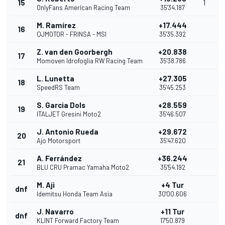
15
1
OnlyFans American Racing Team
35'34.187
M. Ramírez
+17.444
16
QJMOTOR - FRINSA - MSI
35'35.392
Z. van den Goorbergh
+20.838
17
Momoven Idrofoglia RW Racing Team
35'38.786
L. Lunetta
+27.305
18
SpeedRS Team
35'45.253
S. Garcia Dols
+28.559
19
ITALJET Gresini Moto2
35'46.507
J. Antonio Rueda
+29.672
20
Ajo Motorsport
35'47.620
A. Ferrández
+36.244
21
BLU CRU Pramac Yamaha Moto2
35'54.192
M. Aji
+4 Tur
dnf
Idemitsu Honda Team Asia
30'00.606
J. Navarro
+11 Tur
dnf
KLINT Forward Factory Team
17'50.879