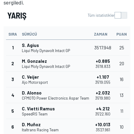
sergiledi.
YARIŞ
Tüm istatistikler
SIRA
SÜRÜCÜ
ZAMAN
PUAN
S. Agius
1
35'17.948
25
Liqui Moly Dynavolt Intact GP
M. Gonzalez
+0.885
2
20
Liqui Moly Dynavolt Intact GP
35'18.833
C. Veijer
+1.107
3
16
Ajo Motorsport
35'19.055
D. Alonso
+2.032
4
13
CFMOTO Power Electronics Aspar Team
35'19.980
C. Vietti Ramus
+4.212
5
11
SpeedRS Team
35'22.160
D. Muñoz
+10.013
6
10
Italtrans Racing Team
35'27.961