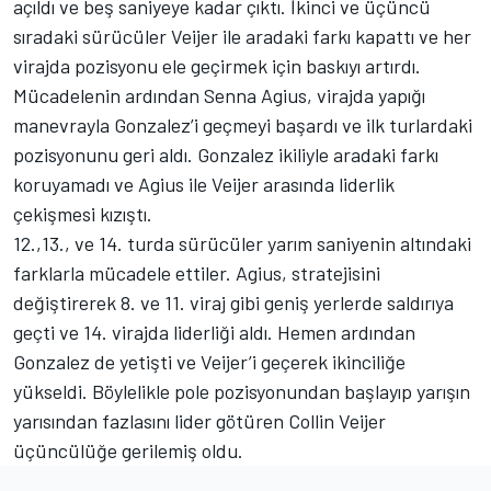
açıldı ve beş saniyeye kadar çıktı. İkinci ve üçüncü
sıradaki sürücüler Veijer ile aradaki farkı kapattı ve her
virajda pozisyonu ele geçirmek için baskıyı artırdı.
Mücadelenin ardından Senna Agius, virajda yapığı
manevrayla Gonzalez’i geçmeyi başardı ve ilk turlardaki
pozisyonunu geri aldı. Gonzalez ikiliyle aradaki farkı
koruyamadı ve Agius ile Veijer arasında liderlik
çekişmesi kızıştı.
12.,13., ve 14. turda sürücüler yarım saniyenin altındaki
farklarla mücadele ettiler. Agius, stratejisini
değiştirerek 8. ve 11. viraj gibi geniş yerlerde saldırıya
geçti ve 14. virajda liderliği aldı. Hemen ardından
Gonzalez de yetişti ve Veijer’i geçerek ikinciliğe
yükseldi. Böylelikle pole pozisyonundan başlayıp yarışın
yarısından fazlasını lider götüren Collin Veijer
üçüncülüğe gerilemiş oldu.