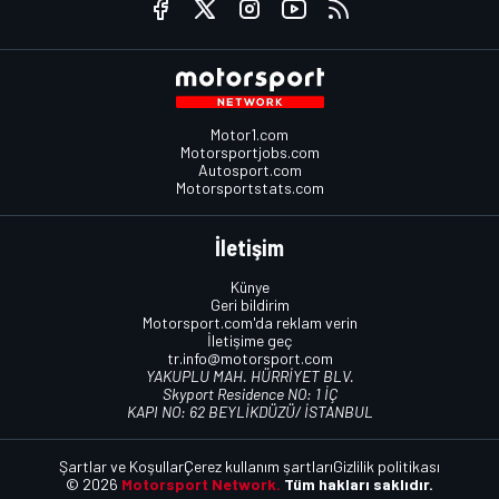
Motor1.com
Motorsportjobs.com
Autosport.com
Motorsportstats.com
İletişim
Künye
Geri bildirim
Motorsport.com'da reklam verin
İletişime geç
tr.info@motorsport.com
YAKUPLU MAH. HÜRRİYET BLV.
Skyport Residence NO: 1 İÇ
KAPI NO: 62 BEYLİKDÜZÜ/ İSTANBUL
Şartlar ve Koşullar
Çerez kullanım şartları
Gizlilik politikası
© 2026
Motorsport Network.
Tüm hakları saklıdır.