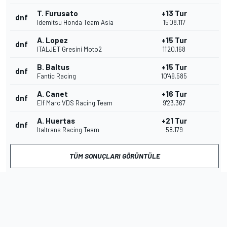
T. Furusato
+13 Tur
dnf
Idemitsu Honda Team Asia
15'08.117
A. Lopez
+15 Tur
dnf
ITALJET Gresini Moto2
11'20.168
B. Baltus
+15 Tur
dnf
Fantic Racing
10'49.585
A. Canet
+16 Tur
dnf
Elf Marc VDS Racing Team
9'23.367
A. Huertas
+21 Tur
dnf
Italtrans Racing Team
58.179
TÜM SONUÇLARI GÖRÜNTÜLE