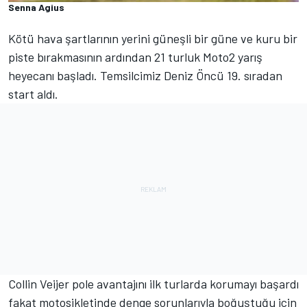
Senna Agius
Kötü hava şartlarının yerini güneşli bir güne ve kuru bir
piste bırakmasının ardından 21 turluk Moto2 yarış
heyecanı başladı. Temsilcimiz Deniz Öncü 19. sıradan
start aldı.
Collin Veijer pole avantajını ilk turlarda korumayı başardı
fakat motosikletinde denge sorunlarıyla boğuştuğu için