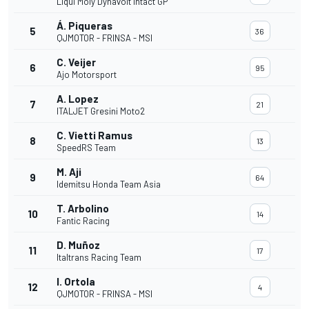
Liqui Moly Dynavolt Intact GP
Á. Piqueras
5
36
QJMOTOR - FRINSA - MSI
C. Veijer
6
95
Ajo Motorsport
A. Lopez
7
21
ITALJET Gresini Moto2
C. Vietti Ramus
8
13
SpeedRS Team
M. Aji
9
64
Idemitsu Honda Team Asia
T. Arbolino
10
14
Fantic Racing
D. Muñoz
11
17
Italtrans Racing Team
I. Ortola
12
4
QJMOTOR - FRINSA - MSI