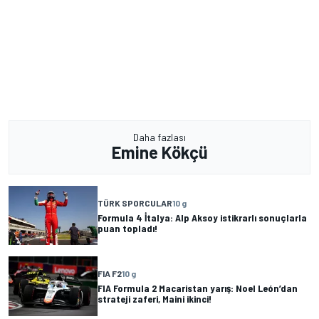
Daha fazlası
Emine Kökçü
TÜRK SPORCULAR
10 g
Formula 4 İtalya: Alp Aksoy istikrarlı sonuçlarla
puan topladı!
FIA F2
10 g
FIA Formula 2 Macaristan yarış: Noel León’dan
strateji zaferi, Maini ikinci!