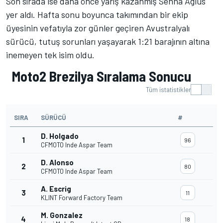
Son sırada ise daha önce yarış kazanmış Senna Agius
yer aldı. Hafta sonu boyunca takımından bir ekip
üyesinin vefatıyla zor günler geçiren Avustralyalı
sürücü, tutuş sorunları yaşayarak 1:21 barajının altına
inemeyen tek isim oldu.
Moto2 Brezilya Sıralama Sonucu
Tüm istatistikler
SIRA
SÜRÜCÜ
#
D. Holgado
1
96
CFMOTO Inde Aspar Team
D. Alonso
2
80
CFMOTO Inde Aspar Team
A. Escrig
3
11
KLINT Forward Factory Team
M. Gonzalez
4
18