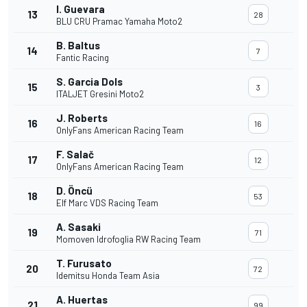
I. Guevara
13
28
BLU CRU Pramac Yamaha Moto2
B. Baltus
14
7
Fantic Racing
S. Garcia Dols
15
3
ITALJET Gresini Moto2
J. Roberts
16
16
OnlyFans American Racing Team
F. Salač
17
12
OnlyFans American Racing Team
D. Öncü
18
53
Elf Marc VDS Racing Team
A. Sasaki
19
71
Momoven Idrofoglia RW Racing Team
T. Furusato
20
72
Idemitsu Honda Team Asia
A. Huertas
21
99