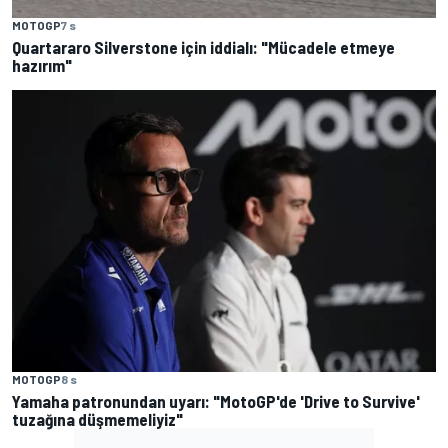
MOTOGP
7 s
Quartararo Silverstone için iddialı: "Mücadele etmeye
hazırım"
MOTOGP
8 s
Yamaha patronundan uyarı: "MotoGP'de 'Drive to Survive'
tuzağına düşmemeliyiz"