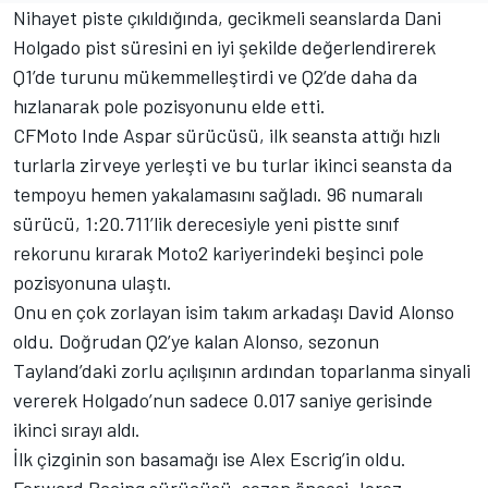
Nihayet piste çıkıldığında, gecikmeli seanslarda Dani
Holgado pist süresini en iyi şekilde değerlendirerek
Q1’de turunu mükemmelleştirdi ve Q2’de daha da
hızlanarak pole pozisyonunu elde etti.
CFMoto Inde Aspar sürücüsü, ilk seansta attığı hızlı
turlarla zirveye yerleşti ve bu turlar ikinci seansta da
tempoyu hemen yakalamasını sağladı. 96 numaralı
sürücü, 1:20.711’lik derecesiyle yeni pistte sınıf
rekorunu kırarak Moto2 kariyerindeki beşinci pole
pozisyonuna ulaştı.
Onu en çok zorlayan isim takım arkadaşı David Alonso
oldu. Doğrudan Q2’ye kalan Alonso, sezonun
Tayland’daki zorlu açılışının ardından toparlanma sinyali
vererek Holgado’nun sadece 0.017 saniye gerisinde
ikinci sırayı aldı.
İlk çizginin son basamağı ise Alex Escrig’in oldu.