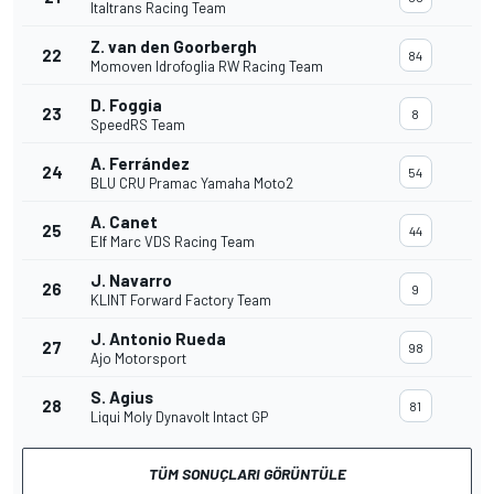
Italtrans Racing Team
Z. van den Goorbergh
22
84
Momoven Idrofoglia RW Racing Team
D. Foggia
23
8
SpeedRS Team
A. Ferrández
24
54
BLU CRU Pramac Yamaha Moto2
A. Canet
25
44
Elf Marc VDS Racing Team
J. Navarro
26
9
KLINT Forward Factory Team
J. Antonio Rueda
27
98
Ajo Motorsport
S. Agius
28
81
Liqui Moly Dynavolt Intact GP
TÜM SONUÇLARI GÖRÜNTÜLE