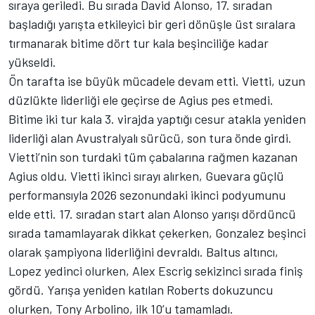
sıraya geriledi. Bu sırada David Alonso, 17. sıradan
başladığı yarışta etkileyici bir geri dönüşle üst sıralara
tırmanarak bitime dört tur kala beşinciliğe kadar
yükseldi.
Ön tarafta ise büyük mücadele devam etti. Vietti, uzun
düzlükte liderliği ele geçirse de Agius pes etmedi.
Bitime iki tur kala 3. virajda yaptığı cesur atakla yeniden
liderliği alan Avustralyalı sürücü, son tura önde girdi.
Vietti’nin son turdaki tüm çabalarına rağmen kazanan
Agius oldu. Vietti ikinci sırayı alırken, Guevara güçlü
performansıyla 2026 sezonundaki ikinci podyumunu
elde etti. 17. sıradan start alan Alonso yarışı dördüncü
sırada tamamlayarak dikkat çekerken, Gonzalez beşinci
olarak şampiyona liderliğini devraldı. Baltus altıncı,
Lopez yedinci olurken, Alex Escrig sekizinci sırada finiş
gördü. Yarışa yeniden katılan Roberts dokuzuncu
olurken, Tony Arbolino, ilk 10’u tamamladı.