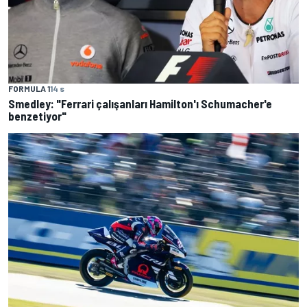
FORMULA 1
14 s
Smedley: "Ferrari çalışanları Hamilton'ı Schumacher'e
benzetiyor"