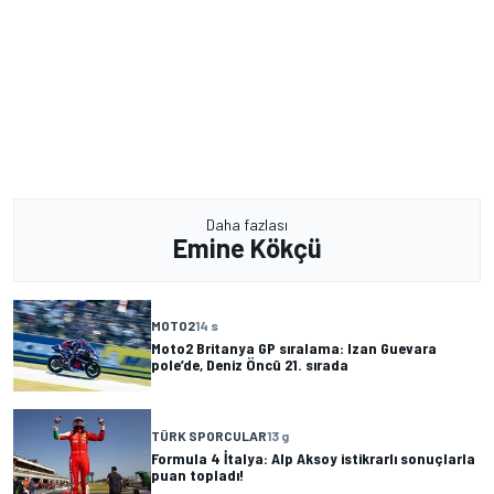
Daha fazlası
Emine Kökçü
MOTO2
14 s
Moto2 Britanya GP sıralama: Izan Guevara
pole’de, Deniz Öncü 21. sırada
TÜRK SPORCULAR
13 g
Formula 4 İtalya: Alp Aksoy istikrarlı sonuçlarla
puan topladı!