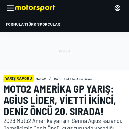
FORMULA 1
TÜRK SPORCULAR
YARIŞ RAPORU
Moto2
Circuit of the Americas
MOTO2 AMERIKA GP YARIŞ:
AGIUS LIDER, VIETTI IKINCI,
DENIZ ÖNCÜ 20. SIRADA!
2026 Moto2 Amerika yarışını Senna Agius kazandı.
Temsilcimiz Deniz Öncü, çıkış turunda yaşadığı