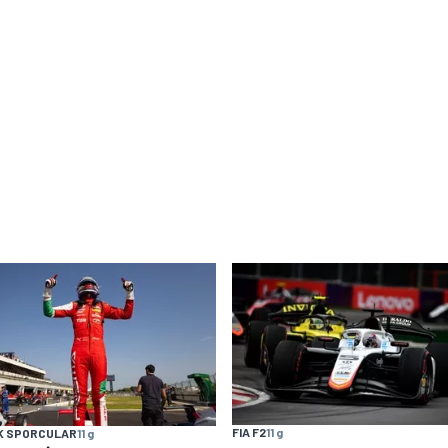
FIA F2
11 g
K SPORCULAR
11 g