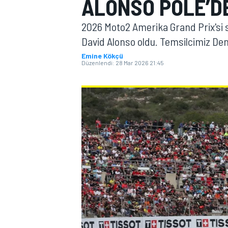
ALONSO POLE’DE
MOTOGP
2026 Moto2 Amerika Grand Prix'si 
David Alonso oldu. Temsilcimiz Deni
Emine Kökçü
Düzenlendi:
28 Mar 2026 21:45
WORLD SUPERBIKE