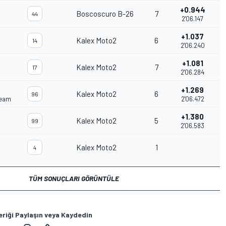
+0.944
Boscoscuro B-26
7
44
2'06.147
+1.037
Kalex Moto2
6
0
14
2'06.240
+1.081
Kalex Moto2
7
0
17
2'06.284
+1.269
Kalex Moto2
6
96
Team
2'06.472
+1.380
Kalex Moto2
5
99
2'06.583
Kalex Moto2
1
4
TÜM SONUÇLARI GÖRÜNTÜLE
eriği Paylaşın veya Kaydedin