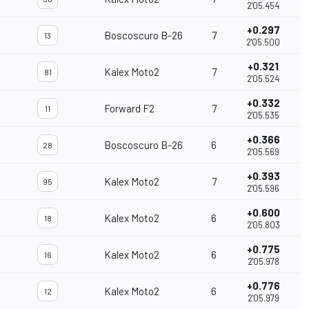
2'05.454
+0.297
Boscoscuro B-26
7
0
13
2'05.500
+0.321
Kalex Moto2
7
0
81
2'05.524
+0.332
Forward F2
7
11
2'05.535
+0.366
Boscoscuro B-26
6
0
28
2'05.569
+0.393
Kalex Moto2
7
95
2'05.596
+0.600
Kalex Moto2
6
0
18
2'05.803
+0.775
Kalex Moto2
6
16
2'05.978
+0.776
Kalex Moto2
6
12
2'05.979