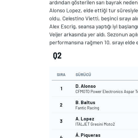
ardından gösterilen sarı bayrak nedeniy
Alonso Lopez, elde ettiği tur süresiy
oldu. Celestino Vietti, beşinci sırayı a
Alex Escrig, seansa yaptığı iyi başlang
TÜRK SPORCULAR
Veijer arkasında yer aldı. Sezonun açıl
performansına rağmen 10. sırayı elde e
Q2
SIRA
SÜRÜCÜ
D. Alonso
1
CFMOTO Power Electronics Aspar 
B. Baltus
2
Fantic Racing
A. Lopez
3
ITALJET Gresini Moto2
Á. Piqueras
4