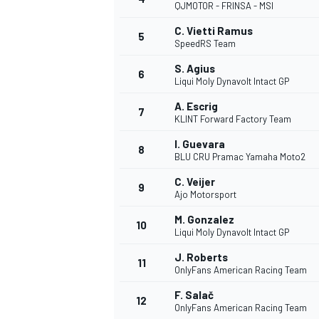
QJMOTOR - FRINSA - MSI
C. Vietti Ramus
5
SpeedRS Team
S. Agius
6
Liqui Moly Dynavolt Intact GP
A. Escrig
7
KLINT Forward Factory Team
I. Guevara
8
BLU CRU Pramac Yamaha Moto2
C. Veijer
9
Ajo Motorsport
M. Gonzalez
10
Liqui Moly Dynavolt Intact GP
J. Roberts
11
OnlyFans American Racing Team
F. Salač
12
OnlyFans American Racing Team