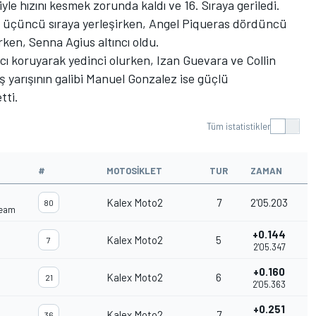
le hızını kesmek zorunda kaldı ve 16. Sıraya geriledi.
le üçüncü sıraya yerleşirken, Angel Piqueras dördüncü
lırken, Senna Agius altıncı oldu.
ıcı koruyarak yedinci olurken, Izan Guevara ve Collin
ış yarışının galibi Manuel Gonzalez ise güçlü
tti.
Tüm istatistikler
#
MOTOSIKLET
TUR
ZAMAN
Kalex Moto2
7
2'05.203
80
Team
+0.144
Kalex Moto2
5
0
7
2'05.347
+0.160
Kalex Moto2
6
21
2'05.363
+0.251
Kalex Moto2
7
36