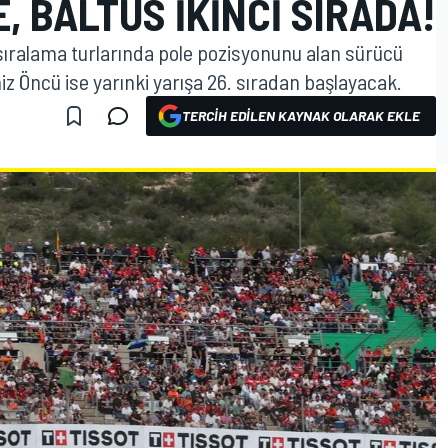
, BALTUS IKINCI SIRADA!
sıralama turlarında pole pozisyonunu alan sürücü
z Öncü ise yarınki yarışa 26. sıradan başlayacak.
TERCIH EDILEN KAYNAK OLARAK EKLE