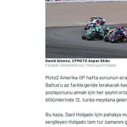
WRC
David Alonso, CFMOTO Aspar Ekibi
Fotoğraf: Gold and Goose / Motorsport Images
Moto2 Amerika GP hafta sonunun sıral
Baltus’u az farkla geride bırakarak kar
pozisyonunu almak için her şeyini ort
bölümlerinde 12. turda meydana gelen ka
Bu kaza, Dani Holgado için pahalıya m
sergileyen Holgado tam tur zamanını g