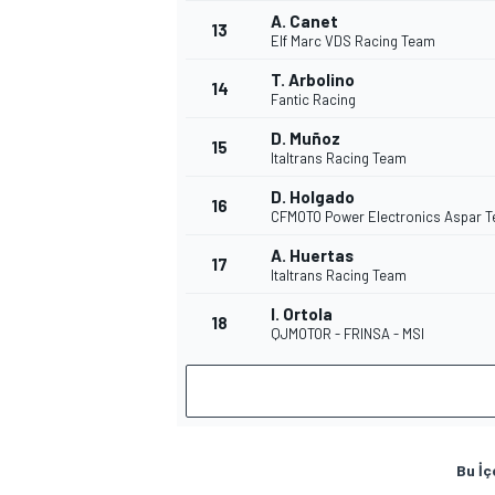
A. Canet
13
Elf Marc VDS Racing Team
T. Arbolino
14
Fantic Racing
D. Muñoz
15
Italtrans Racing Team
D. Holgado
16
CFMOTO Power Electronics Aspar 
MOTOSİKLET
A. Huertas
17
Italtrans Racing Team
I. Ortola
18
QJMOTOR - FRINSA - MSI
Bu İç