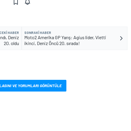
CEKI HABER
SONRAKI HABER
ndı, Deniz
Moto2 Amerika GP Yarış: Agius lider, Vietti
20. oldu
ikinci, Deniz Öncü 20. sırada!
LASINI VE YORUMLARI GÖRÜNTÜLE