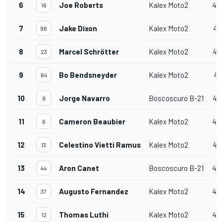
6
Joe Roberts
Kalex Moto2
40
16
7
Jake Dixon
Kalex Moto2
40
96
8
Marcel Schrötter
Kalex Moto2
40
23
9
Bo Bendsneyder
Kalex Moto2
40
64
10
Jorge Navarro
Boscoscuro B-21
40
9
11
Cameron Beaubier
Kalex Moto2
40
6
12
Celestino Vietti Ramus
Kalex Moto2
40
13
13
Aron Canet
Boscoscuro B-21
40
44
14
Augusto Fernandez
Kalex Moto2
40
37
15
Thomas Luthi
Kalex Moto2
40
12