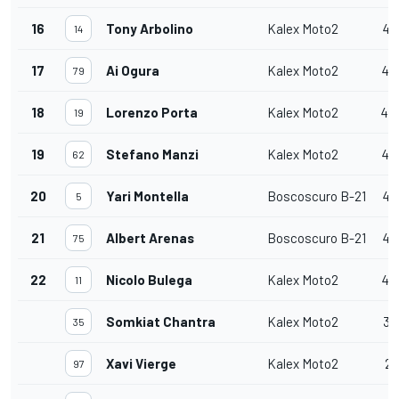
16
Tony Arbolino
Kalex Moto2
40
14
17
Ai Ogura
Kalex Moto2
40
79
18
Lorenzo Porta
Kalex Moto2
40'
19
19
Stefano Manzi
Kalex Moto2
40
62
20
Yari Montella
Boscoscuro B-21
40
5
21
Albert Arenas
Boscoscuro B-21
40
75
22
Nicolo Bulega
Kalex Moto2
40
11
Somkiat Chantra
Kalex Moto2
38
35
Xavi Vierge
Kalex Moto2
28
97