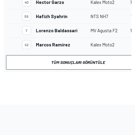
Hector Garzo
Kalex Moto2
18
40
Hafizh Syahrin
NTS NH7
18
55
Lorenzo Baldassari
MV Agusta F2
12
7
Marcos Ramírez
Kalex Moto2
42
TÜM SONUÇLARI GÖRÜNTÜLE