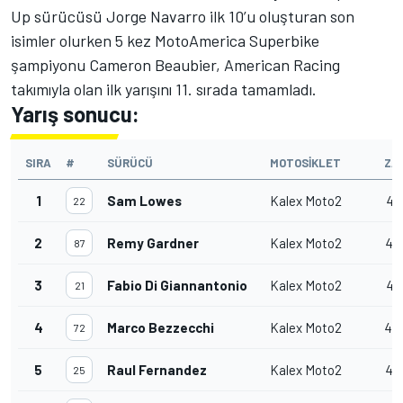
Up sürücüsü Jorge Navarro ilk 10’u oluşturan son
isimler olurken 5 kez MotoAmerica Superbike
şampiyonu Cameron Beaubier, American Racing
takımıyla olan ilk yarışını 11. sırada tamamladı.
Yarış sonucu:
SIRA
#
SÜRÜCÜ
MOTOSIKLET
ZA
1
Sam Lowes
Kalex Moto2
40
22
2
Remy Gardner
Kalex Moto2
40
87
3
Fabio Di Giannantonio
Kalex Moto2
40
21
4
Marco Bezzecchi
Kalex Moto2
40'
72
5
Raul Fernandez
Kalex Moto2
40
25