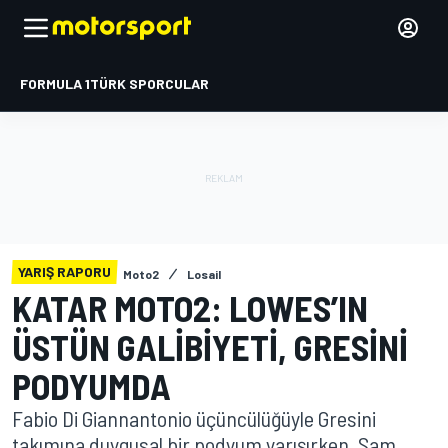
FORMULA 1
TÜRK SPORCULAR
YARIŞ RAPORU
Moto2
Losail
KATAR MOTO2: LOWES’IN
ÜSTÜN GALIBIYETI, GRESINI
PODYUMDA
Fabio Di Giannantonio üçüncülüğüyle Gresini
takımına duygusal bir podyum yarışırken, Sam