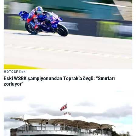
MOTOGP
3 dk
Eski WSBK şampiyonundan Toprak’a övgü: “Sınırları
zorluyor”