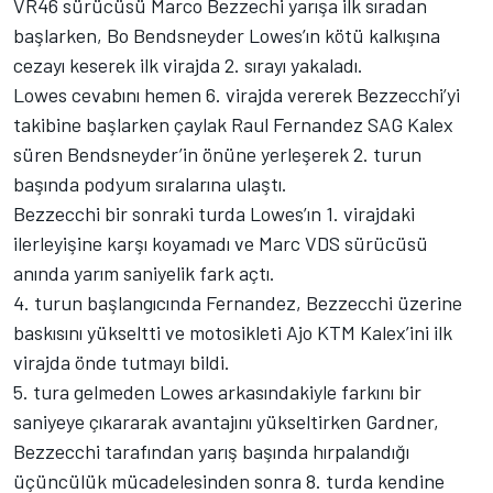
VR46 sürücüsü Marco Bezzechi yarışa ilk sıradan
başlarken, Bo Bendsneyder Lowes’ın kötü kalkışına
cezayı keserek ilk virajda 2. sırayı yakaladı.
Lowes cevabını hemen 6. virajda vererek Bezzecchi’yi
takibine başlarken çaylak Raul Fernandez SAG Kalex
süren Bendsneyder’in önüne yerleşerek 2. turun
başında podyum sıralarına ulaştı.
Bezzecchi bir sonraki turda Lowes’ın 1. virajdaki
ilerleyişine karşı koyamadı ve Marc VDS sürücüsü
anında yarım saniyelik fark açtı.
4. turun başlangıcında Fernandez, Bezzecchi üzerine
baskısını yükseltti ve motosikleti Ajo KTM Kalex’ini ilk
virajda önde tutmayı bildi.
5. tura gelmeden Lowes arkasındakiyle farkını bir
saniyeye çıkararak avantajını yükseltirken Gardner,
Bezzecchi tarafından yarış başında hırpalandığı
üçüncülük mücadelesinden sonra 8. turda kendine