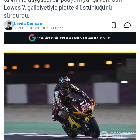
Lowes 7. galibiyetiyle pistteki üstünlüğünü
sürdürdü.
Lewis Duncan
Düzenlendi:
29 Mar 2021 12:56
TERCIH EDILEN KAYNAK OLARAK EKLE