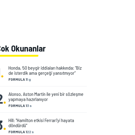
Çok Okunanlar
1
.
Honda, 50 beygir iddiaları hakkında: “Biz
de isterdik ama gerçeği yansıtmıyor”
FORMULA 1
1 g
2
.
Alonso, Aston Martin ile yeni bir sözleşme
yapmaya hazırlanıyor
FORMULA 1
3 s
3
.
Hill: "Hamilton etkisi Ferrari'yi hayata
döndürdü"
FORMULA 1
22 s