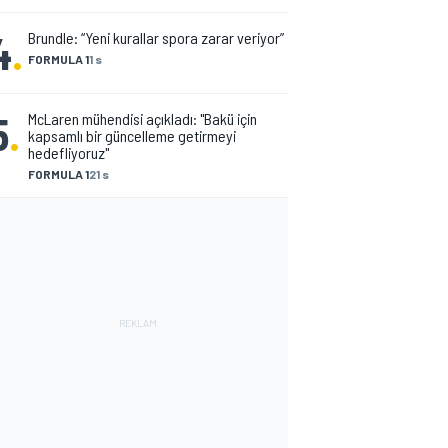
4
.
Brundle: “Yeni kurallar spora zarar veriyor”
FORMULA 1
1 s
5
.
McLaren mühendisi açıkladı: "Bakü için
kapsamlı bir güncelleme getirmeyi
hedefliyoruz"
FORMULA 1
21 s