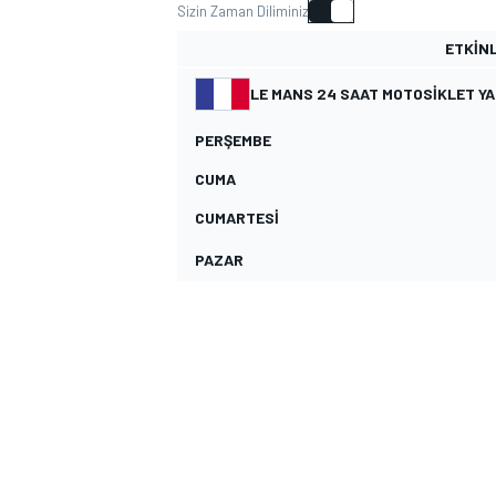
Sizin Zaman Diliminiz
MOTOGP
ETKINL
LE MANS 24 SAAT MOTOSIKLET YA
PERŞEMBE
CUMA
CUMARTESI
PAZAR
WORLD SUPERBIKE