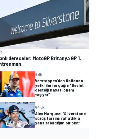
dk
anlı dereceler: MotoGP Britanya GP 1.
ntrenman
9 dk
Verstappen’den Hollanda
yetkililerine çağrı: "Devlet
desteği hayati önem
taşıyor”
54 dk
Alex Marquez: “Silverstone
sürüş tarzımı rahatlıkla
yansıtabildiğim bir pist”