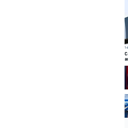
1 
C
a