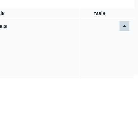
IK
TARIH
RIŞI